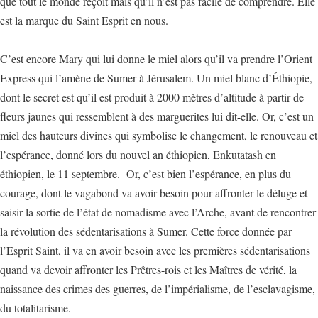
que tout le monde reçoit mais qu’il n’est pas facile de comprendre. Elle
est la marque du Saint Esprit en nous.
C’est encore Mary qui lui donne le miel alors qu’il va prendre l’Orient
Express qui l’amène de Sumer à Jérusalem. Un miel blanc d’Éthiopie,
dont le secret est qu’il est produit à 2000 mètres d’altitude à partir de
fleurs jaunes qui ressemblent à des marguerites lui dit-elle. Or, c’est un
miel des hauteurs divines qui symbolise le changement, le renouveau et
l’espérance, donné lors du nouvel an éthiopien, Enkutatash en
éthiopien, le 11 septembre. Or, c’est bien l’espérance, en plus du
courage, dont le vagabond va avoir besoin pour affronter le déluge et
saisir la sortie de l’état de nomadisme avec l’Arche, avant de rencontrer
la révolution des sédentarisations à Sumer. Cette force donnée par
l’Esprit Saint, il va en avoir besoin avec les premières sédentarisations
quand va devoir affronter les Prêtres-rois et les Maîtres de vérité, la
naissance des crimes des guerres, de l’impérialisme, de l’esclavagisme,
du totalitarisme.