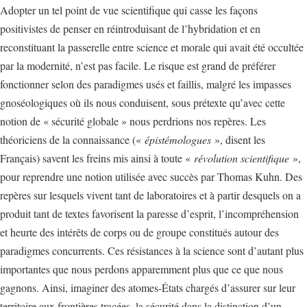
Adopter un tel point de vue scientifique qui casse les façons
positivistes de penser en réintroduisant de l’hybridation et en
reconstituant la passerelle entre science et morale qui avait été occultée
par la modernité, n’est pas facile. Le risque est grand de préférer
fonctionner selon des paradigmes usés et faillis, malgré les impasses
gnoséologiques où ils nous conduisent, sous prétexte qu’avec cette
notion de « sécurité globale » nous perdrions nos repères. Les
théoriciens de la connaissance («
épistémologues
», disent les
Français) savent les freins mis ainsi à toute «
révolution scientifique
»,
pour reprendre une notion utilisée avec succès par Thomas Kuhn. Des
repères sur lesquels vivent tant de laboratoires et à partir desquels on a
produit tant de textes favorisent la paresse d’esprit, l’incompréhension
et heurte des intérêts de corps ou de groupe constitués autour des
paradigmes concurrents. Ces résistances à la science sont d’autant plus
importantes que nous perdons apparemment plus que ce que nous
gagnons. Ainsi, imaginer des atomes-États chargés d’assurer sur leur
territoire aux frontières tracées, la sécurité dans la distinction d’un