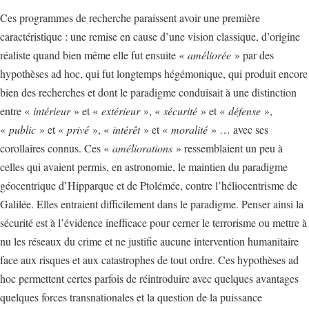
Ces programmes de recherche paraissent avoir une première
caractéristique : une remise en cause d’une vision classique, d’origine
réaliste quand bien même elle fut ensuite «
améliorée
» par des
hypothèses ad hoc, qui fut longtemps hégémonique, qui produit encore
bien des recherches et dont le paradigme conduisait à une distinction
entre «
intérieur
» et «
extérieur
», «
sécurité
» et «
défense
»,
«
public
» et «
privé
», «
intérêt
» et «
moralité
» … avec ses
corollaires connus. Ces «
améliorations
» ressemblaient un peu à
celles qui avaient permis, en astronomie, le maintien du paradigme
géocentrique d’Hipparque et de Ptolémée, contre l’héliocentrisme de
Galilée. Elles entraient difficilement dans le paradigme. Penser ainsi la
sécurité est à l’évidence inefficace pour cerner le terrorisme ou mettre à
nu les réseaux du crime et ne justifie aucune intervention humanitaire
face aux risques et aux catastrophes de tout ordre. Ces hypothèses ad
hoc permettent certes parfois de réintroduire avec quelques avantages
quelques forces transnationales et la question de la puissance