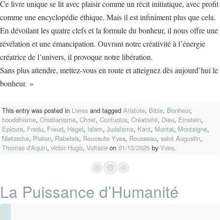
Ce livre unique se lit avec plaisir comme un récit initiatique, avec profit
comme une encyclopédie éthique. Mais il est infiniment plus que cela.
En dévoilant les quatre clefs et la formule du bonheur, il nous offre une
révélation et une émancipation. Ouvrant notre créativité à l’énergie
créatrice de l’univers, il provoque notre libération.
Sans plus attendre, mettez-vous en route et atteignez dès aujourd’hui le
bonheur. »
This entry was posted in
Livres
and tagged
Aristote
,
Bible
,
Bonheur
,
bouddhisme
,
Chistianisme
,
Christ
,
Confucius
,
Créativité
,
Dieu
,
Einstein
,
Epicure
,
Fredu
,
Freud
,
Hegel
,
Islam
,
Judaïsme
,
Kant
,
Montai
,
Montaigne
,
Nietzsche
,
Platon
,
Rabelais
,
Roucaute Yves
,
Rousseau
,
saint Augustin
,
Thomas d'Aquin
,
victor Hugo
,
Voltaire
on
01/13/2025
by
Yves
.
La Puissance d’Humanité