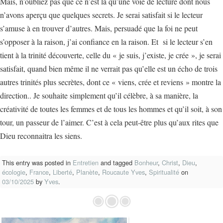
Mais, n’oubliez pas que ce n’est là qu’une voie de lecture dont nous
n’avons aperçu que quelques secrets. Je serai satisfait si le lecteur
s’amuse à en trouver d’autres. Mais, persuadé que la foi ne peut
s’opposer à la raison, j’ai confiance en la raison. Et si le lecteur s’en
tient à la trinité découverte, celle du « je suis, j’existe, je crée », je serai
satisfait, quand bien même il ne verrait pas qu’elle est un écho de trois
autres trinités plus secrètes, dont ce « viens, crée et reviens » montre la
direction.. Je souhaite simplement qu’il célèbre, à sa manière, la
créativité de toutes les femmes et de tous les hommes et qu’il soit, à son
tour, un passeur de l’aimer. C’est à cela peut-être plus qu’aux rites que
Dieu reconnaitra les siens.
This entry was posted in
Entretien
and tagged
Bonheur
,
Christ
,
Dieu
,
écologie
,
France
,
Liberté
,
Planète
,
Roucaute Yves
,
Spiritualité
on
03/10/2025
by
Yves
.