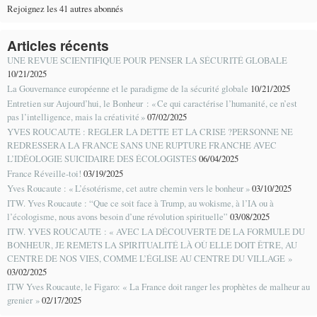
Rejoignez les 41 autres abonnés
Articles récents
UNE REVUE SCIENTIFIQUE POUR PENSER LA SÉCURITÉ GLOBALE
10/21/2025
La Gouvernance européenne et le paradigme de la sécurité globale
10/21/2025
Entretien sur Aujourd’hui, le Bonheur : « Ce qui caractérise l’humanité, ce n’est
pas l’intelligence, mais la créativité »
07/02/2025
YVES ROUCAUTE : REGLER LA DETTE ET LA CRISE ?PERSONNE NE
REDRESSERA LA FRANCE SANS UNE RUPTURE FRANCHE AVEC
L’IDÉOLOGIE SUICIDAIRE DES ÉCOLOGISTES
06/04/2025
France Réveille-toi!
03/19/2025
Yves Roucaute : « L’ésotérisme, cet autre chemin vers le bonheur »
03/10/2025
ITW. Yves Roucaute : “Que ce soit face à Trump, au wokisme, à l’IA ou à
l’écologisme, nous avons besoin d’une révolution spirituelle”
03/08/2025
ITW. YVES ROUCAUTE : « AVEC LA DÉCOUVERTE DE LA FORMULE DU
BONHEUR, JE REMETS LA SPIRITUALITÉ LÀ OÙ ELLE DOIT ÊTRE, AU
CENTRE DE NOS VIES, COMME L’ÉGLISE AU CENTRE DU VILLAGE »
03/02/2025
ITW Yves Roucaute, le Figaro: « La France doit ranger les prophètes de malheur au
grenier »
02/17/2025