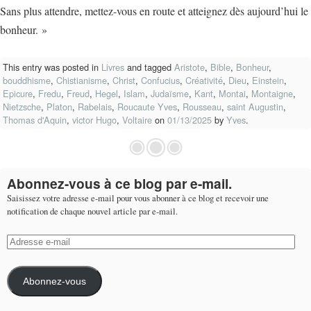
Sans plus attendre, mettez-vous en route et atteignez dès aujourd’hui le
bonheur. »
This entry was posted in
Livres
and tagged
Aristote
,
Bible
,
Bonheur
,
bouddhisme
,
Chistianisme
,
Christ
,
Confucius
,
Créativité
,
Dieu
,
Einstein
,
Epicure
,
Fredu
,
Freud
,
Hegel
,
Islam
,
Judaïsme
,
Kant
,
Montai
,
Montaigne
,
Nietzsche
,
Platon
,
Rabelais
,
Roucaute Yves
,
Rousseau
,
saint Augustin
,
Thomas d'Aquin
,
victor Hugo
,
Voltaire
on
01/13/2025
by
Yves
.
Abonnez-vous à ce blog par e-mail.
Saisissez votre adresse e-mail pour vous abonner à ce blog et recevoir une
notification de chaque nouvel article par e-mail.
Adresse
e-
mail
Abonnez-vous