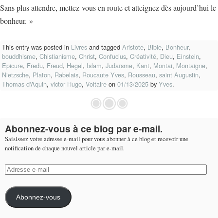
Sans plus attendre, mettez-vous en route et atteignez dès aujourd’hui le
bonheur. »
This entry was posted in
Livres
and tagged
Aristote
,
Bible
,
Bonheur
,
bouddhisme
,
Chistianisme
,
Christ
,
Confucius
,
Créativité
,
Dieu
,
Einstein
,
Epicure
,
Fredu
,
Freud
,
Hegel
,
Islam
,
Judaïsme
,
Kant
,
Montai
,
Montaigne
,
Nietzsche
,
Platon
,
Rabelais
,
Roucaute Yves
,
Rousseau
,
saint Augustin
,
Thomas d'Aquin
,
victor Hugo
,
Voltaire
on
01/13/2025
by
Yves
.
Abonnez-vous à ce blog par e-mail.
Saisissez votre adresse e-mail pour vous abonner à ce blog et recevoir une
notification de chaque nouvel article par e-mail.
Adresse
e-
mail
Abonnez-vous