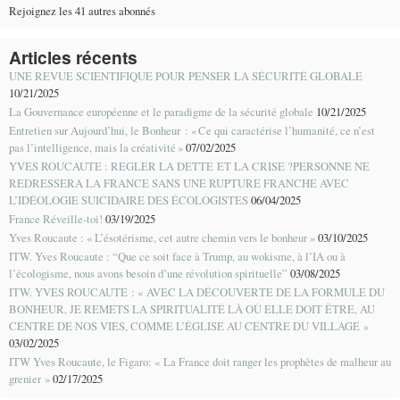
Rejoignez les 41 autres abonnés
Articles récents
UNE REVUE SCIENTIFIQUE POUR PENSER LA SÉCURITÉ GLOBALE
10/21/2025
La Gouvernance européenne et le paradigme de la sécurité globale
10/21/2025
Entretien sur Aujourd’hui, le Bonheur : « Ce qui caractérise l’humanité, ce n’est
pas l’intelligence, mais la créativité »
07/02/2025
YVES ROUCAUTE : REGLER LA DETTE ET LA CRISE ?PERSONNE NE
REDRESSERA LA FRANCE SANS UNE RUPTURE FRANCHE AVEC
L’IDÉOLOGIE SUICIDAIRE DES ÉCOLOGISTES
06/04/2025
France Réveille-toi!
03/19/2025
Yves Roucaute : « L’ésotérisme, cet autre chemin vers le bonheur »
03/10/2025
ITW. Yves Roucaute : “Que ce soit face à Trump, au wokisme, à l’IA ou à
l’écologisme, nous avons besoin d’une révolution spirituelle”
03/08/2025
ITW. YVES ROUCAUTE : « AVEC LA DÉCOUVERTE DE LA FORMULE DU
BONHEUR, JE REMETS LA SPIRITUALITÉ LÀ OÙ ELLE DOIT ÊTRE, AU
CENTRE DE NOS VIES, COMME L’ÉGLISE AU CENTRE DU VILLAGE »
03/02/2025
ITW Yves Roucaute, le Figaro: « La France doit ranger les prophètes de malheur au
grenier »
02/17/2025