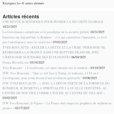
Rejoignez les 41 autres abonnés
Articles récents
UNE REVUE SCIENTIFIQUE POUR PENSER LA SÉCURITÉ GLOBALE
10/21/2025
La Gouvernance européenne et le paradigme de la sécurité globale
10/21/2025
Entretien sur Aujourd’hui, le Bonheur : « Ce qui caractérise l’humanité, ce n’est
pas l’intelligence, mais la créativité »
07/02/2025
YVES ROUCAUTE : REGLER LA DETTE ET LA CRISE ?PERSONNE NE
REDRESSERA LA FRANCE SANS UNE RUPTURE FRANCHE AVEC
L’IDÉOLOGIE SUICIDAIRE DES ÉCOLOGISTES
06/04/2025
France Réveille-toi!
03/19/2025
Yves Roucaute : « L’ésotérisme, cet autre chemin vers le bonheur »
03/10/2025
ITW. Yves Roucaute : “Que ce soit face à Trump, au wokisme, à l’IA ou à
l’écologisme, nous avons besoin d’une révolution spirituelle”
03/08/2025
ITW. YVES ROUCAUTE : « AVEC LA DÉCOUVERTE DE LA FORMULE DU
BONHEUR, JE REMETS LA SPIRITUALITÉ LÀ OÙ ELLE DOIT ÊTRE, AU
CENTRE DE NOS VIES, COMME L’ÉGLISE AU CENTRE DU VILLAGE »
03/02/2025
ITW Yves Roucaute, le Figaro: « La France doit ranger les prophètes de malheur au
grenier »
02/17/2025