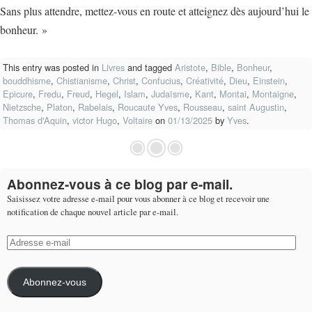
Sans plus attendre, mettez-vous en route et atteignez dès aujourd’hui le
bonheur. »
This entry was posted in
Livres
and tagged
Aristote
,
Bible
,
Bonheur
,
bouddhisme
,
Chistianisme
,
Christ
,
Confucius
,
Créativité
,
Dieu
,
Einstein
,
Epicure
,
Fredu
,
Freud
,
Hegel
,
Islam
,
Judaïsme
,
Kant
,
Montai
,
Montaigne
,
Nietzsche
,
Platon
,
Rabelais
,
Roucaute Yves
,
Rousseau
,
saint Augustin
,
Thomas d'Aquin
,
victor Hugo
,
Voltaire
on
01/13/2025
by
Yves
.
Abonnez-vous à ce blog par e-mail.
Saisissez votre adresse e-mail pour vous abonner à ce blog et recevoir une
notification de chaque nouvel article par e-mail.
Adresse
e-
mail
Abonnez-vous