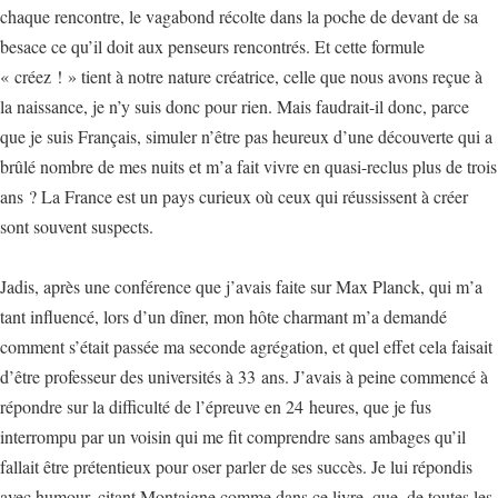
chaque rencontre, le vagabond récolte dans la poche de devant de sa
besace ce qu’il doit aux penseurs rencontrés. Et cette formule
« créez ! » tient à notre nature créatrice, celle que nous avons reçue à
la naissance, je n’y suis donc pour rien. Mais faudrait-il donc, parce
que je suis Français, simuler n’être pas heureux d’une découverte qui a
brûlé nombre de mes nuits et m’a fait vivre en quasi-reclus plus de trois
ans ? La France est un pays curieux où ceux qui réussissent à créer
sont souvent suspects.
Jadis, après une conférence que j’avais faite sur Max Planck, qui m’a
tant influencé, lors d’un dîner, mon hôte charmant m’a demandé
comment s’était passée ma seconde agrégation, et quel effet cela faisait
d’être professeur des universités à 33 ans. J’avais à peine commencé à
répondre sur la difficulté de l’épreuve en 24 heures, que je fus
interrompu par un voisin qui me fit comprendre sans ambages qu’il
fallait être prétentieux pour oser parler de ses succès. Je lui répondis
avec humour, citant Montaigne comme dans ce livre, que, de toutes les