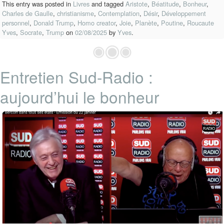
This entry was posted in
Livres
and tagged
Aristote
,
Béatitude
,
Bonheur
,
Charles de Gaulle
,
christianisme
,
Contemplation
,
Désir
,
Développement
personnel
,
Donald Trump
,
Homo creator
,
Joie
,
Planète
,
Poutine
,
Roucaute
Yves
,
Socrate
,
Trump
on
02/08/2025
by
Yves
.
Entretien Sud-Radio :
aujourd’hui le bonheur