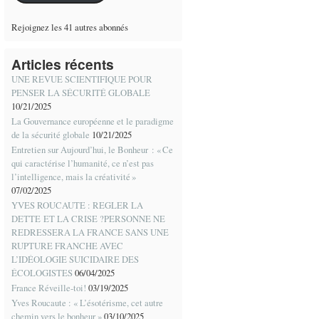
Rejoignez les 41 autres abonnés
Articles récents
UNE REVUE SCIENTIFIQUE POUR
PENSER LA SÉCURITÉ GLOBALE
10/21/2025
La Gouvernance européenne et le paradigme
de la sécurité globale
10/21/2025
Entretien sur Aujourd’hui, le Bonheur : « Ce
qui caractérise l’humanité, ce n’est pas
l’intelligence, mais la créativité »
07/02/2025
YVES ROUCAUTE : REGLER LA
DETTE ET LA CRISE ?PERSONNE NE
REDRESSERA LA FRANCE SANS UNE
RUPTURE FRANCHE AVEC
L’IDÉOLOGIE SUICIDAIRE DES
ÉCOLOGISTES
06/04/2025
France Réveille-toi!
03/19/2025
Yves Roucaute : « L’ésotérisme, cet autre
chemin vers le bonheur »
03/10/2025