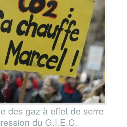
e des gaz à effet de serre
épression du G.I.E.C.