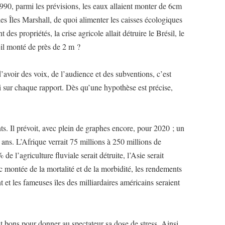
1990, parmi les prévisions, les eaux allaient monter de 6cm
les Îles Marshall, de quoi alimenter les caisses écologiques
 des propriétés, la crise agricole allait détruire le Brésil, le
il monté de près de 2 m ?
’avoir des voix, de l’audience et des subventions, c’est
i sur chaque rapport. Dès qu’une hypothèse est précise,
ts. Il prévoit, avec plein de graphes encore, pour 2020 ; un
ns. L’Afrique verrait 75 millions à 250 millions de
e l’agriculture fluviale serait détruite, l’Asie serait
montée de la mortalité et de la morbidité, les rendements
t et les fameuses îles des milliardaires américains seraient
t bons pour donner au spectateur sa dose de stress. Ainsi,