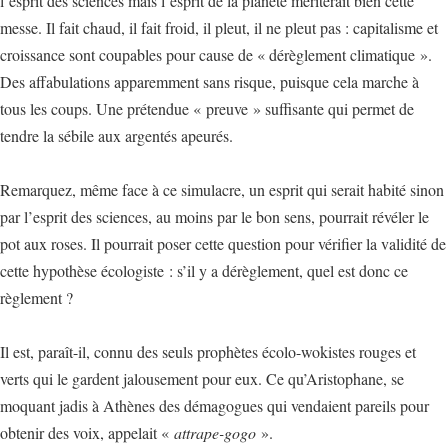
l’esprit des sciences mais l’esprit de la planète mériterait bien cette
messe. Il fait chaud, il fait froid, il pleut, il ne pleut pas : capitalisme et
croissance sont coupables pour cause de « dérèglement climatique ».
Des affabulations apparemment sans risque, puisque cela marche à
tous les coups. Une prétendue « preuve » suffisante qui permet de
tendre la sébile aux argentés apeurés.
Remarquez, même face à ce simulacre, un esprit qui serait habité sinon
par l’esprit des sciences, au moins par le bon sens, pourrait révéler le
pot aux roses. Il pourrait poser cette question pour vérifier la validité de
cette hypothèse écologiste : s’il y a dérèglement, quel est donc ce
règlement ?
Il est, paraît-il, connu des seuls prophètes écolo-wokistes rouges et
verts qui le gardent jalousement pour eux. Ce qu’Aristophane, se
moquant jadis à Athènes des démagogues qui vendaient pareils pour
obtenir des voix, appelait «
attrape-gogo
».