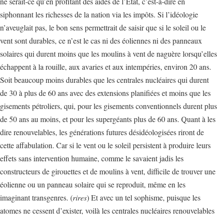
ne serait-ce qu’en profitant des aides de l’État, c’est-à-dire en
siphonnant les richesses de la nation via les impôts. Si l’idéologie
n’aveuglait pas, le bon sens permettrait de saisir que si le soleil ou le
vent sont durables, ce n’est le cas ni des éoliennes ni des panneaux
solaires qui durent moins que les moulins à vent de naguère lorsqu’elles
échappent à la rouille, aux avaries et aux intempéries, environ 20 ans.
Soit beaucoup moins durables que les centrales nucléaires qui durent
de 30 à plus de 60 ans avec des extensions planifiées et moins que les
gisements pétroliers, qui, pour les gisements conventionnels durent plus
de 50 ans au moins, et pour les supergéants plus de 60 ans. Quant à les
dire renouvelables, les générations futures désidéologisées riront de
cette affabulation. Car si le vent ou le soleil persistent à produire leurs
effets sans intervention humaine, comme le savaient jadis les
constructeurs de girouettes et de moulins à vent, difficile de trouver une
éolienne ou un panneau solaire qui se reproduit, même en les
imaginant transgenres. (
rires
) Et avec un tel sophisme, puisque les
atomes ne cessent d’exister, voilà les centrales nucléaires renouvelables