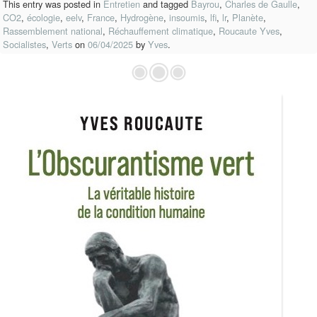
This entry was posted in
Entretien
and tagged
Bayrou
,
Charles de Gaulle
,
CO2
,
écologie
,
eelv
,
France
,
Hydrogène
,
insoumis
,
lfi
,
lr
,
Planète
,
Rassemblement national
,
Réchauffement climatique
,
Roucaute Yves
,
Socialistes
,
Verts
on
06/04/2025
by
Yves
.