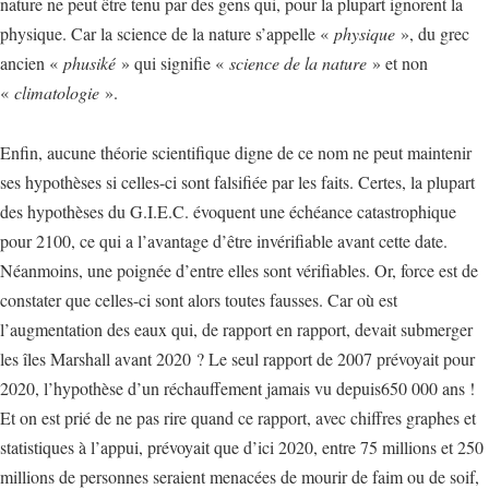
nature ne peut être tenu par des gens qui, pour la plupart ignorent la
physique. Car la science de la nature s’appelle «
physique
», du grec
ancien «
phusiké
» qui signifie «
science de la nature
» et non
«
climatologie
».
Enfin, aucune théorie scientifique digne de ce nom ne peut maintenir
ses hypothèses si celles-ci sont falsifiée par les faits. Certes, la plupart
des hypothèses du G.I.E.C. évoquent une échéance catastrophique
pour 2100, ce qui a l’avantage d’être invérifiable avant cette date.
Néanmoins, une poignée d’entre elles sont vérifiables. Or, force est de
constater que celles-ci sont alors toutes fausses. Car où est
l’augmentation des eaux qui, de rapport en rapport, devait submerger
les îles Marshall avant 2020 ? Le seul rapport de 2007 prévoyait pour
2020, l’hypothèse d’un réchauffement jamais vu depuis650 000 ans !
Et on est prié de ne pas rire quand ce rapport, avec chiffres graphes et
statistiques à l’appui, prévoyait que d’ici 2020, entre 75 millions et 250
millions de personnes seraient menacées de mourir de faim ou de soif,