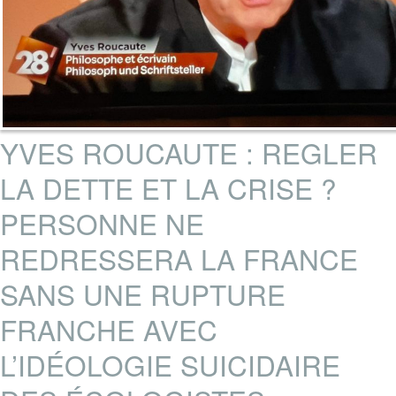
YVES ROUCAUTE : REGLER
LA DETTE ET LA CRISE ?
PERSONNE NE
REDRESSERA LA FRANCE
SANS UNE RUPTURE
FRANCHE AVEC
L’IDÉOLOGIE SUICIDAIRE