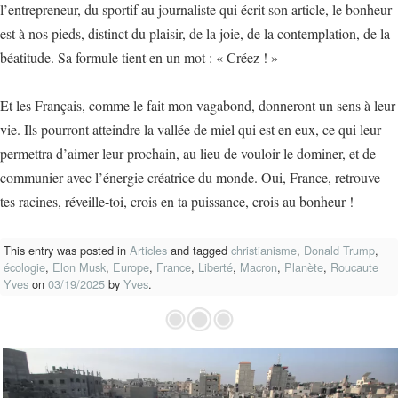
l’entrepreneur, du sportif au journaliste qui écrit son article, le bonheur
est à nos pieds, distinct du plaisir, de la joie, de la contemplation, de la
béatitude. Sa formule tient en un mot : « Créez ! »
Et les Français, comme le fait mon vagabond, donneront un sens à leur
vie. Ils pourront atteindre la vallée de miel qui est en eux, ce qui leur
permettra d’aimer leur prochain, au lieu de vouloir le dominer, et de
communier avec l’énergie créatrice du monde. Oui, France, retrouve
tes racines, réveille-toi, crois en ta puissance, crois au bonheur !
This entry was posted in
Articles
and tagged
christianisme
,
Donald Trump
,
écologie
,
Elon Musk
,
Europe
,
France
,
Liberté
,
Macron
,
Planète
,
Roucaute
Yves
on
03/19/2025
by
Yves
.