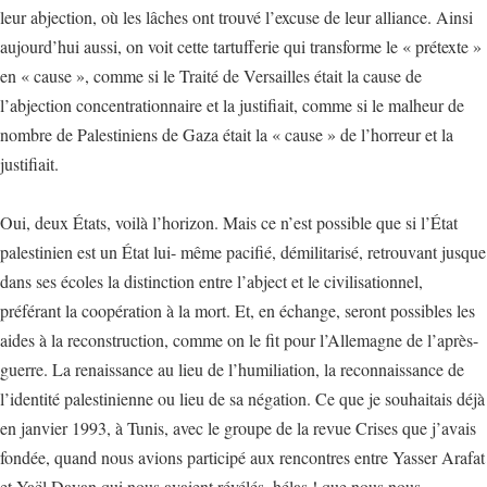
leur abjection, où les lâches ont trouvé l’excuse de leur alliance. Ainsi
aujourd’hui aussi, on voit cette tartufferie qui transforme le « prétexte »
en « cause », comme si le Traité de Versailles était la cause de
l’abjection concentrationnaire et la justifiait, comme si le malheur de
nombre de Palestiniens de Gaza était la « cause » de l’horreur et la
justifiait.
Oui, deux États, voilà l’horizon. Mais ce n’est possible que si l’État
palestinien est un État lui- même pacifié, démilitarisé, retrouvant jusque
dans ses écoles la distinction entre l’abject et le civilisationnel,
préférant la coopération à la mort. Et, en échange, seront possibles les
aides à la reconstruction, comme on le fit pour l’Allemagne de l’après-
guerre. La renaissance au lieu de l’humiliation, la reconnaissance de
l’identité palestinienne ou lieu de sa négation. Ce que je souhaitais déjà
en janvier 1993, à Tunis, avec le groupe de la revue Crises que j’avais
fondée, quand nous avions participé aux rencontres entre Yasser Arafat
et Yaël Dayan qui nous avaient révélés, hélas ! que nous nous