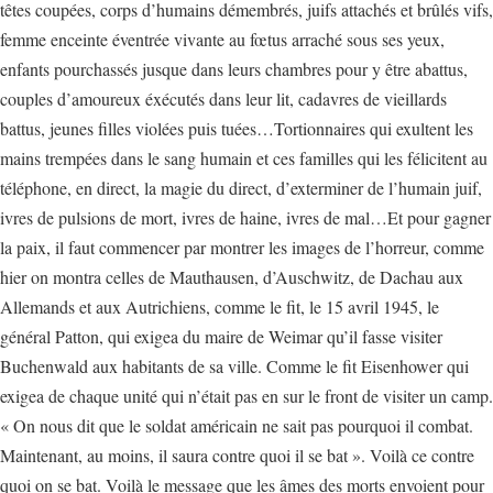
têtes coupées, corps d’humains démembrés, juifs attachés et brûlés vifs,
femme enceinte éventrée vivante au fœtus arraché sous ses yeux,
enfants pourchassés jusque dans leurs chambres pour y être abattus,
couples d’amoureux éxécutés dans leur lit, cadavres de vieillards
battus, jeunes filles violées puis tuées…Tortionnaires qui exultent les
mains trempées dans le sang humain et ces familles qui les félicitent au
téléphone, en direct, la magie du direct, d’exterminer de l’humain juif,
ivres de pulsions de mort, ivres de haine, ivres de mal…Et pour gagner
la paix, il faut commencer par montrer les images de l’horreur, comme
hier on montra celles de Mauthausen, d’Auschwitz, de Dachau aux
Allemands et aux Autrichiens, comme le fit, le 15 avril 1945, le
général Patton, qui exigea du maire de Weimar qu’il fasse visiter
Buchenwald aux habitants de sa ville. Comme le fit Eisenhower qui
exigea de chaque unité qui n’était pas en sur le front de visiter un camp.
« On nous dit que le soldat américain ne sait pas pourquoi il combat.
Maintenant, au moins, il saura contre quoi il se bat ». Voilà ce contre
quoi on se bat. Voilà le message que les âmes des morts envoient pour