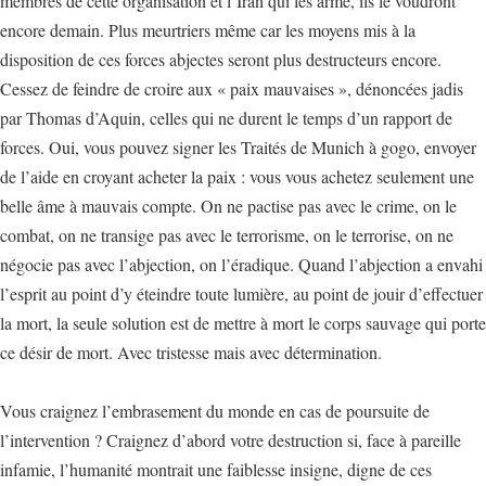
membres de cette organisation et l’Iran qui les arme, ils le voudront
encore demain. Plus meurtriers même car les moyens mis à la
disposition de ces forces abjectes seront plus destructeurs encore.
Cessez de feindre de croire aux « paix mauvaises », dénoncées jadis
par Thomas d’Aquin, celles qui ne durent le temps d’un rapport de
forces. Oui, vous pouvez signer les Traités de Munich à gogo, envoyer
de l’aide en croyant acheter la paix : vous vous achetez seulement une
belle âme à mauvais compte. On ne pactise pas avec le crime, on le
combat, on ne transige pas avec le terrorisme, on le terrorise, on ne
négocie pas avec l’abjection, on l’éradique. Quand l’abjection a envahi
l’esprit au point d’y éteindre toute lumière, au point de jouir d’effectuer
la mort, la seule solution est de mettre à mort le corps sauvage qui porte
ce désir de mort. Avec tristesse mais avec détermination.
Vous craignez l’embrasement du monde en cas de poursuite de
l’intervention ? Craignez d’abord votre destruction si, face à pareille
infamie, l’humanité montrait une faiblesse insigne, digne de ces