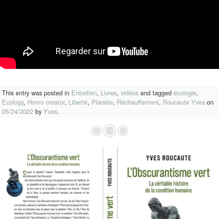
This entry was posted in
Entretien
,
Livres
,
vidéos
and tagged
écologie
,
Ecology
,
Homo creator
,
Liberté
,
Planète
,
Réchauffement
,
Roucaute Yves
on
05/24/2022
by
Yves
.