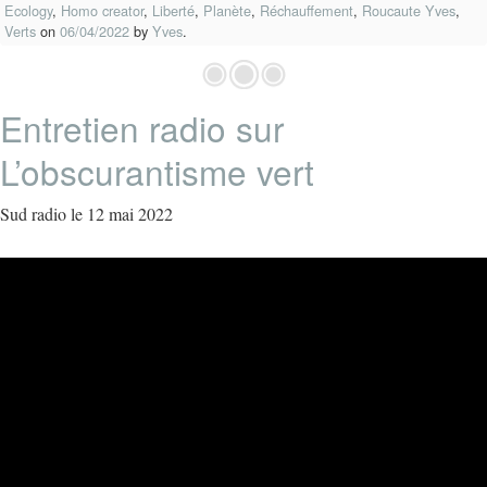
Ecology
,
Homo creator
,
Liberté
,
Planète
,
Réchauffement
,
Roucaute Yves
,
Verts
on
06/04/2022
by
Yves
.
Entretien radio sur
L’obscurantisme vert
Sud radio le 12 mai 2022