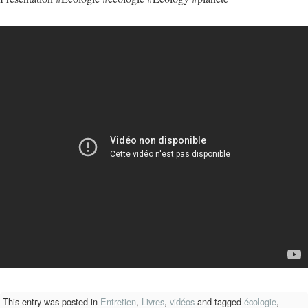
This entry was posted in
Entretien
,
Livres
,
vidéos
and tagged
écologie
,