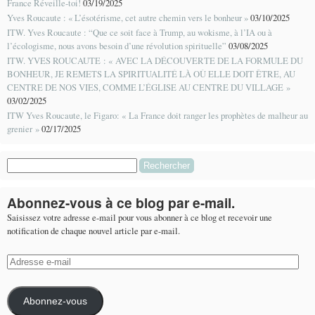
France Réveille-toi!
03/19/2025
Yves Roucaute : « L’ésotérisme, cet autre chemin vers le bonheur »
03/10/2025
ITW. Yves Roucaute : “Que ce soit face à Trump, au wokisme, à l’IA ou à
l’écologisme, nous avons besoin d’une révolution spirituelle”
03/08/2025
ITW. YVES ROUCAUTE : « AVEC LA DÉCOUVERTE DE LA FORMULE DU
BONHEUR, JE REMETS LA SPIRITUALITÉ LÀ OÙ ELLE DOIT ÊTRE, AU
CENTRE DE NOS VIES, COMME L’ÉGLISE AU CENTRE DU VILLAGE »
03/02/2025
ITW Yves Roucaute, le Figaro: « La France doit ranger les prophètes de malheur au
grenier »
02/17/2025
Rechercher :
Abonnez-vous à ce blog par e-mail.
Saisissez votre adresse e-mail pour vous abonner à ce blog et recevoir une
notification de chaque nouvel article par e-mail.
Adresse
e-
mail
Abonnez-vous