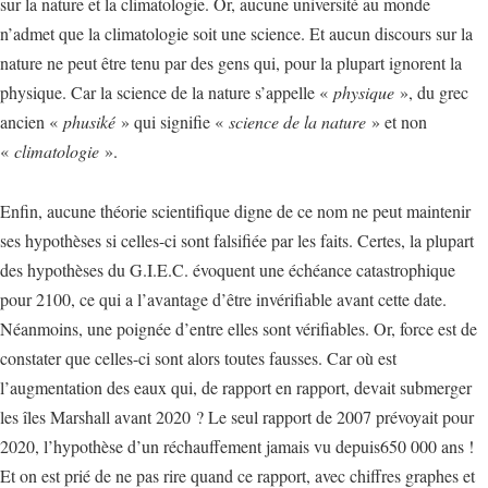
sur la nature et la climatologie. Or, aucune université au monde
n’admet que la climatologie soit une science. Et aucun discours sur la
nature ne peut être tenu par des gens qui, pour la plupart ignorent la
physique. Car la science de la nature s’appelle «
physique
», du grec
ancien «
phusiké
» qui signifie «
science de la nature
» et non
«
climatologie
».
Enfin, aucune théorie scientifique digne de ce nom ne peut maintenir
ses hypothèses si celles-ci sont falsifiée par les faits. Certes, la plupart
des hypothèses du G.I.E.C. évoquent une échéance catastrophique
pour 2100, ce qui a l’avantage d’être invérifiable avant cette date.
Néanmoins, une poignée d’entre elles sont vérifiables. Or, force est de
constater que celles-ci sont alors toutes fausses. Car où est
l’augmentation des eaux qui, de rapport en rapport, devait submerger
les îles Marshall avant 2020 ? Le seul rapport de 2007 prévoyait pour
2020, l’hypothèse d’un réchauffement jamais vu depuis650 000 ans !
Et on est prié de ne pas rire quand ce rapport, avec chiffres graphes et