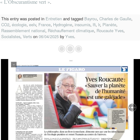
« L’Obscurantisme vert »
.
This entry was posted in
Entretien
and tagged
Bayrou
,
Charles de Gaulle
,
CO2
,
écologie
,
eelv
,
France
,
Hydrogène
,
insoumis
,
lfi
,
lr
,
Planète
,
Rassemblement national
,
Réchauffement climatique
,
Roucaute Yves
,
Socialistes
,
Verts
on
06/04/2025
by
Yves
.