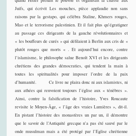
quand Hitler prenait le pouvoir et organisait la chasse aux
Juifs, qui écrivit Les mouches, pièce applaudie non sans
raisons par la gestapo, qui célébra Staline, Khmers rouges,
Mao et le terrorisme palestinien. Et il fait plus qu’égratigner
au passage ces dirigeants de la gauche révolutionnaires et
« les bouffeurs de curés » qui défilaient à Berlin aux cris de «
plutôt rouges que morts « . Et aujourd’hui encore, contre
l’islamisme, le philosophe salue Benoît XVI et les dirigeants
chrétiens des grandes démocraties, qui tendent la main à
toutes les spiritualités pour imposer l’ordre de la paix
d’humanité. Ce livre ne plaira donc ni aux islamistes, ni
aux athées qui renvoient toujours l’église aux « ténèbres ».
Ainsi, contre la falsification de l’histoire, Yves Roucaute
revisite le Moyen-Âge, « l’âge des vraies Lumières », dit-il.
En pistant l’histoire des monastères un par un, il démontre
que le savoir de l’Antiquité grecque n’a pas été sauvé par le
onde musulman mais a été protégé par l’Eglise chrétienne