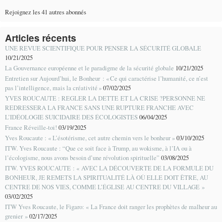
Rejoignez les 41 autres abonnés
Articles récents
UNE REVUE SCIENTIFIQUE POUR PENSER LA SÉCURITÉ GLOBALE
10/21/2025
La Gouvernance européenne et le paradigme de la sécurité globale
10/21/2025
Entretien sur Aujourd’hui, le Bonheur : « Ce qui caractérise l’humanité, ce n’est
pas l’intelligence, mais la créativité »
07/02/2025
YVES ROUCAUTE : REGLER LA DETTE ET LA CRISE ?PERSONNE NE
REDRESSERA LA FRANCE SANS UNE RUPTURE FRANCHE AVEC
L’IDÉOLOGIE SUICIDAIRE DES ÉCOLOGISTES
06/04/2025
France Réveille-toi!
03/19/2025
Yves Roucaute : « L’ésotérisme, cet autre chemin vers le bonheur »
03/10/2025
ITW. Yves Roucaute : “Que ce soit face à Trump, au wokisme, à l’IA ou à
l’écologisme, nous avons besoin d’une révolution spirituelle”
03/08/2025
ITW. YVES ROUCAUTE : « AVEC LA DÉCOUVERTE DE LA FORMULE DU
BONHEUR, JE REMETS LA SPIRITUALITÉ LÀ OÙ ELLE DOIT ÊTRE, AU
CENTRE DE NOS VIES, COMME L’ÉGLISE AU CENTRE DU VILLAGE »
03/02/2025
ITW Yves Roucaute, le Figaro: « La France doit ranger les prophètes de malheur au
grenier »
02/17/2025