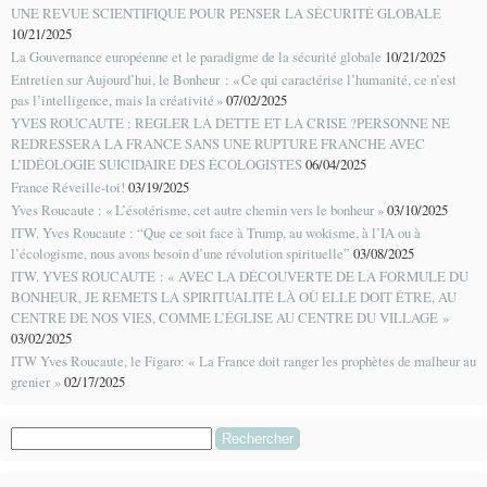
UNE REVUE SCIENTIFIQUE POUR PENSER LA SÉCURITÉ GLOBALE
10/21/2025
La Gouvernance européenne et le paradigme de la sécurité globale
10/21/2025
Entretien sur Aujourd’hui, le Bonheur : « Ce qui caractérise l’humanité, ce n’est
pas l’intelligence, mais la créativité »
07/02/2025
YVES ROUCAUTE : REGLER LA DETTE ET LA CRISE ?PERSONNE NE
REDRESSERA LA FRANCE SANS UNE RUPTURE FRANCHE AVEC
L’IDÉOLOGIE SUICIDAIRE DES ÉCOLOGISTES
06/04/2025
France Réveille-toi!
03/19/2025
Yves Roucaute : « L’ésotérisme, cet autre chemin vers le bonheur »
03/10/2025
ITW. Yves Roucaute : “Que ce soit face à Trump, au wokisme, à l’IA ou à
l’écologisme, nous avons besoin d’une révolution spirituelle”
03/08/2025
ITW. YVES ROUCAUTE : « AVEC LA DÉCOUVERTE DE LA FORMULE DU
BONHEUR, JE REMETS LA SPIRITUALITÉ LÀ OÙ ELLE DOIT ÊTRE, AU
CENTRE DE NOS VIES, COMME L’ÉGLISE AU CENTRE DU VILLAGE »
03/02/2025
ITW Yves Roucaute, le Figaro: « La France doit ranger les prophètes de malheur au
grenier »
02/17/2025
Rechercher :