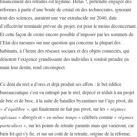
financement des retraites est légitime. Hélas !, prétendre engager des
réformes à partir d’une boule de cristal où des technocrates, ignorant
tout des sciences, auraient une vue extralucide sur 2040, date
d’effectivité terminale prévue du projet, est pour le moins déconcertant.
Et cette façon de croire encore possible d’imposer par les sommets de
l’Etat des mesures sur une question qui concerne la plupart des
habitants, à l’heure des réseaux sociaux et des objets connectés, qui
dénotent l’exigence grandissante des individus à vouloir prendre en
main leur destin, rend circonspect.
Ce déni du réel a d’ores et déjà produit ses effets : le bel édifice
bureaucratique s’est vu rattrapé par le réel, dépecé et réduit à un projet
de bric et de broc, à la suite de batailles byzantines sur l’âge pivot, dit
«
d’équilibre
», qui finalement ne fait pas pivot, sur les «
régimes
spéciaux
» abrogés et «
en même temps
» célébrés comme «
régimes
particuliers
», sur les points de retraite garantis mais qui varieront, car
bien fol qui s’y fie, et sur un coût de la retraite, origine de la réforme,