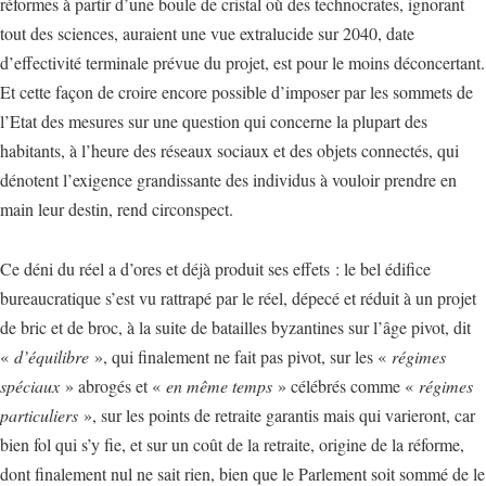
réformes à partir d’une boule de cristal où des technocrates, ignorant
tout des sciences, auraient une vue extralucide sur 2040, date
d’effectivité terminale prévue du projet, est pour le moins déconcertant.
Et cette façon de croire encore possible d’imposer par les sommets de
l’Etat des mesures sur une question qui concerne la plupart des
habitants, à l’heure des réseaux sociaux et des objets connectés, qui
dénotent l’exigence grandissante des individus à vouloir prendre en
main leur destin, rend circonspect.
Ce déni du réel a d’ores et déjà produit ses effets : le bel édifice
bureaucratique s’est vu rattrapé par le réel, dépecé et réduit à un projet
de bric et de broc, à la suite de batailles byzantines sur l’âge pivot, dit
«
d’équilibre
», qui finalement ne fait pas pivot, sur les «
régimes
spéciaux
» abrogés et «
en même temps
» célébrés comme «
régimes
particuliers
», sur les points de retraite garantis mais qui varieront, car
bien fol qui s’y fie, et sur un coût de la retraite, origine de la réforme,
dont finalement nul ne sait rien, bien que le Parlement soit sommé de le