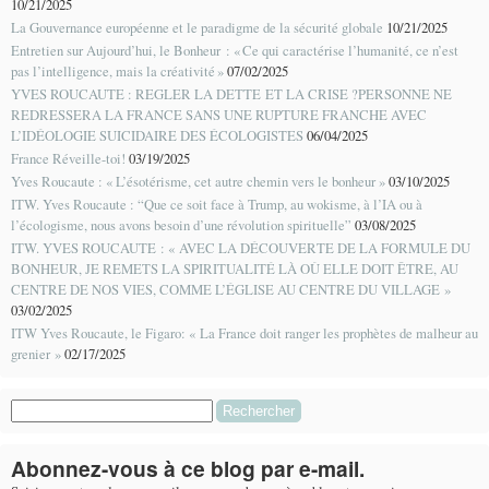
10/21/2025
La Gouvernance européenne et le paradigme de la sécurité globale
10/21/2025
Entretien sur Aujourd’hui, le Bonheur : « Ce qui caractérise l’humanité, ce n’est
pas l’intelligence, mais la créativité »
07/02/2025
YVES ROUCAUTE : REGLER LA DETTE ET LA CRISE ?PERSONNE NE
REDRESSERA LA FRANCE SANS UNE RUPTURE FRANCHE AVEC
L’IDÉOLOGIE SUICIDAIRE DES ÉCOLOGISTES
06/04/2025
France Réveille-toi!
03/19/2025
Yves Roucaute : « L’ésotérisme, cet autre chemin vers le bonheur »
03/10/2025
ITW. Yves Roucaute : “Que ce soit face à Trump, au wokisme, à l’IA ou à
l’écologisme, nous avons besoin d’une révolution spirituelle”
03/08/2025
ITW. YVES ROUCAUTE : « AVEC LA DÉCOUVERTE DE LA FORMULE DU
BONHEUR, JE REMETS LA SPIRITUALITÉ LÀ OÙ ELLE DOIT ÊTRE, AU
CENTRE DE NOS VIES, COMME L’ÉGLISE AU CENTRE DU VILLAGE »
03/02/2025
ITW Yves Roucaute, le Figaro: « La France doit ranger les prophètes de malheur au
grenier »
02/17/2025
Rechercher :
Abonnez-vous à ce blog par e-mail.