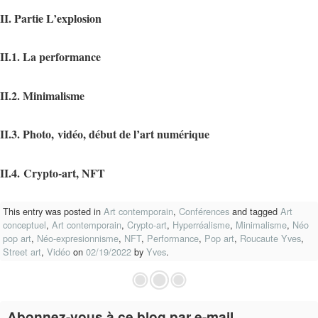
II. Partie L’explosion
II.1. La performance
II.2. Minimalisme
II.3. Photo,
vidéo, début de l’art numérique
II.4.
C
rypto-art, NFT
This entry was posted in
Art contemporain
,
Conférences
and tagged
Art
conceptuel
,
Art contemporain
,
Crypto-art
,
Hyperréalisme
,
Minimalisme
,
Néo
pop art
,
Néo-expresionnisme
,
NFT
,
Performance
,
Pop art
,
Roucaute Yves
,
Street art
,
Vidéo
on
02/19/2022
by
Yves
.
Abonnez-vous à ce blog par e-mail.