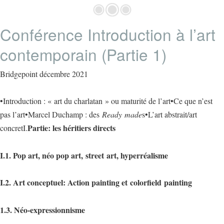
Conférence Introduction à l’art
contemporain (Partie 1)
Bridgepoint décembre 2021
•Introduction : « art du charlatan » ou maturité de l’art•Ce que n’est
pas l’art•Marcel Duchamp : des
Ready
made
s•L’art abstrait/art
Partie: les héritiers directs
concretI.
I.1. Pop art, néo pop art,
street
art, hyperréalisme
I.2. Art conceptuel: Action painting et
colorfield
painting
1.3. Néo-expressionnisme