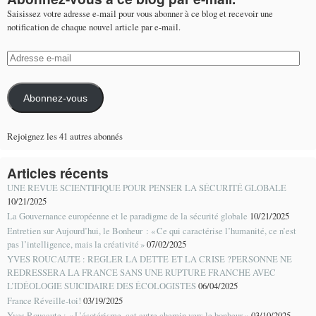
Saisissez votre adresse e-mail pour vous abonner à ce blog et recevoir une
notification de chaque nouvel article par e-mail.
Adresse
e-
mail
Abonnez-vous
Rejoignez les 41 autres abonnés
Articles récents
UNE REVUE SCIENTIFIQUE POUR PENSER LA SÉCURITÉ GLOBALE
10/21/2025
La Gouvernance européenne et le paradigme de la sécurité globale
10/21/2025
Entretien sur Aujourd’hui, le Bonheur : « Ce qui caractérise l’humanité, ce n’est
pas l’intelligence, mais la créativité »
07/02/2025
YVES ROUCAUTE : REGLER LA DETTE ET LA CRISE ?PERSONNE NE
REDRESSERA LA FRANCE SANS UNE RUPTURE FRANCHE AVEC
L’IDÉOLOGIE SUICIDAIRE DES ÉCOLOGISTES
06/04/2025
France Réveille-toi!
03/19/2025
Yves Roucaute : « L’ésotérisme, cet autre chemin vers le bonheur »
03/10/2025