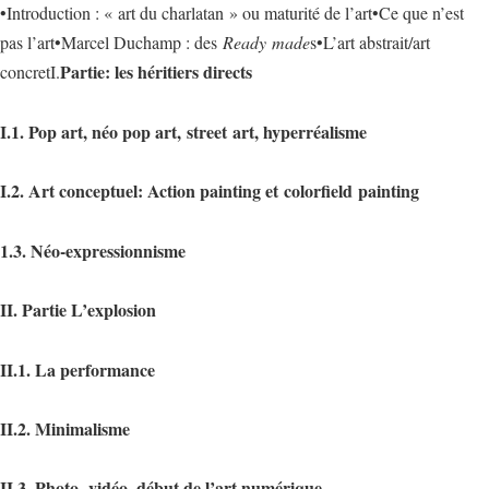
•Introduction : « art du charlatan » ou maturité de l’art•Ce que n’est
pas l’art•Marcel Duchamp : des
Ready
made
s•L’art abstrait/art
Partie: les héritiers directs
concretI.
I.1. Pop art, néo pop art,
street
art, hyperréalisme
I.2. Art conceptuel: Action painting et
colorfield
painting
1.3. Néo-expressionnisme
II. Partie L’explosion
II.1. La performance
II.2. Minimalisme
II.3. Photo,
vidéo, début de l’art numérique