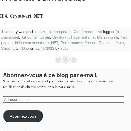
II.4.
C
rypto-art, NFT
This entry was posted in
Art contemporain
,
Conférences
and tagged
Art
conceptuel
,
Art contemporain
,
Crypto-art
,
Hyperréalisme
,
Minimalisme
,
Néo
pop art
,
Néo-expresionnisme
,
NFT
,
Performance
,
Pop art
,
Roucaute Yves
,
Street art
,
Vidéo
on
02/19/2022
by
Yves
.
Abonnez-vous à ce blog par e-mail.
Saisissez votre adresse e-mail pour vous abonner à ce blog et recevoir une
notification de chaque nouvel article par e-mail.
Adresse
e-
mail
Abonnez-vous