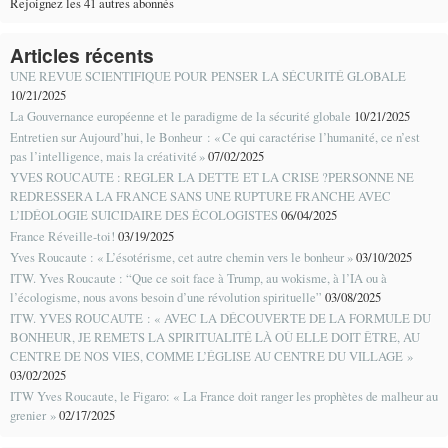
Rejoignez les 41 autres abonnés
Articles récents
UNE REVUE SCIENTIFIQUE POUR PENSER LA SÉCURITÉ GLOBALE
10/21/2025
La Gouvernance européenne et le paradigme de la sécurité globale
10/21/2025
Entretien sur Aujourd’hui, le Bonheur : « Ce qui caractérise l’humanité, ce n’est
pas l’intelligence, mais la créativité »
07/02/2025
YVES ROUCAUTE : REGLER LA DETTE ET LA CRISE ?PERSONNE NE
REDRESSERA LA FRANCE SANS UNE RUPTURE FRANCHE AVEC
L’IDÉOLOGIE SUICIDAIRE DES ÉCOLOGISTES
06/04/2025
France Réveille-toi!
03/19/2025
Yves Roucaute : « L’ésotérisme, cet autre chemin vers le bonheur »
03/10/2025
ITW. Yves Roucaute : “Que ce soit face à Trump, au wokisme, à l’IA ou à
l’écologisme, nous avons besoin d’une révolution spirituelle”
03/08/2025
ITW. YVES ROUCAUTE : « AVEC LA DÉCOUVERTE DE LA FORMULE DU
BONHEUR, JE REMETS LA SPIRITUALITÉ LÀ OÙ ELLE DOIT ÊTRE, AU
CENTRE DE NOS VIES, COMME L’ÉGLISE AU CENTRE DU VILLAGE »
03/02/2025
ITW Yves Roucaute, le Figaro: « La France doit ranger les prophètes de malheur au
grenier »
02/17/2025