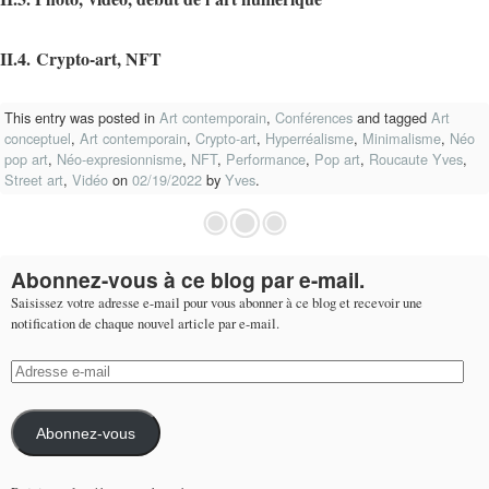
II.4.
C
rypto-art, NFT
This entry was posted in
Art contemporain
,
Conférences
and tagged
Art
conceptuel
,
Art contemporain
,
Crypto-art
,
Hyperréalisme
,
Minimalisme
,
Néo
pop art
,
Néo-expresionnisme
,
NFT
,
Performance
,
Pop art
,
Roucaute Yves
,
Street art
,
Vidéo
on
02/19/2022
by
Yves
.
Abonnez-vous à ce blog par e-mail.
Saisissez votre adresse e-mail pour vous abonner à ce blog et recevoir une
notification de chaque nouvel article par e-mail.
Adresse
e-
mail
Abonnez-vous