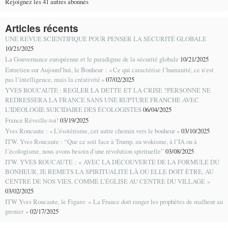
Rejoignez les 41 autres abonnés
Articles récents
UNE REVUE SCIENTIFIQUE POUR PENSER LA SÉCURITÉ GLOBALE
10/21/2025
La Gouvernance européenne et le paradigme de la sécurité globale
10/21/2025
Entretien sur Aujourd’hui, le Bonheur : « Ce qui caractérise l’humanité, ce n’est
pas l’intelligence, mais la créativité »
07/02/2025
YVES ROUCAUTE : REGLER LA DETTE ET LA CRISE ?PERSONNE NE
REDRESSERA LA FRANCE SANS UNE RUPTURE FRANCHE AVEC
L’IDÉOLOGIE SUICIDAIRE DES ÉCOLOGISTES
06/04/2025
France Réveille-toi!
03/19/2025
Yves Roucaute : « L’ésotérisme, cet autre chemin vers le bonheur »
03/10/2025
ITW. Yves Roucaute : “Que ce soit face à Trump, au wokisme, à l’IA ou à
l’écologisme, nous avons besoin d’une révolution spirituelle”
03/08/2025
ITW. YVES ROUCAUTE : « AVEC LA DÉCOUVERTE DE LA FORMULE DU
BONHEUR, JE REMETS LA SPIRITUALITÉ LÀ OÙ ELLE DOIT ÊTRE, AU
CENTRE DE NOS VIES, COMME L’ÉGLISE AU CENTRE DU VILLAGE »
03/02/2025
ITW Yves Roucaute, le Figaro: « La France doit ranger les prophètes de malheur au
grenier »
02/17/2025