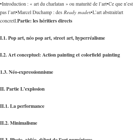
•Introduction : « art du charlatan » ou maturité de l’art•Ce que n’est
pas l’art•Marcel Duchamp : des
Ready
made
s•L’art abstrait/art
Partie: les héritiers directs
concretI.
I.1. Pop art, néo pop art,
street
art, hyperréalisme
I.2. Art conceptuel: Action painting et
colorfield
painting
1.3. Néo-expressionnisme
II. Partie L’explosion
II.1. La performance
II.2. Minimalisme
II.3. Photo,
vidéo, début de l’art numérique