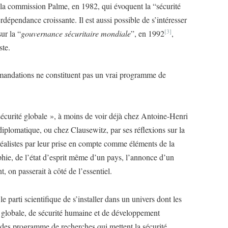
e la commission Palme, en 1982, qui évoquent la “sécurité
dépendance croissante. Il est aussi possible de s’intéresser
[3]
ur la “
gouvernance sécuritaire mondiale
”, en 1992
,
ste.
mandations ne constituent pas un vrai programme de
écurité globale », à moins de voir déjà chez Antoine-Henri
diplomatique, ou chez Clausewitz, par ses réflexions sur la
réalistes par leur prise en compte comme éléments de la
hie, de l’état d’esprit même d’un pays, l’annonce d’un
, on passerait à côté de l’essentiel.
e parti scientifique de s’installer dans un univers dont les
té globale, de sécurité humaine et de développement
des programme de recherches qui mettent la sécurité