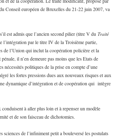
ion et de la coopération. Le traité modificatif, proposé par
s du Conseil européen de Bruxelles du 21-22 juin 2007, va
’il est admis que l’ancien second pilier (titre V du
Traité
de l’intégration par le titre IV de la Troisième partie,
s de l’Union qui inclut la coopération policière et la
et pénale, il n’en demeure pas moins que les Etats de
les nécessités politiques de la prise en compte d’une
malgré les fortes pressions dues aux nouveaux risques et aux
une dynamique d’intégration et de coopération qui intègre
 conduisent à aller plus loin et à repenser un modèle
ernité et de son faisceau de dichotomies.
s sciences de l’infiniment petit a bouleversé les postulats