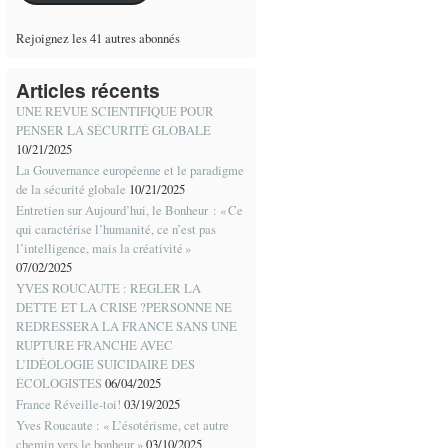
Rejoignez les 41 autres abonnés
Articles récents
UNE REVUE SCIENTIFIQUE POUR
PENSER LA SÉCURITÉ GLOBALE
10/21/2025
La Gouvernance européenne et le paradigme
de la sécurité globale
10/21/2025
Entretien sur Aujourd’hui, le Bonheur : « Ce
qui caractérise l’humanité, ce n’est pas
l’intelligence, mais la créativité »
07/02/2025
YVES ROUCAUTE : REGLER LA
DETTE ET LA CRISE ?PERSONNE NE
REDRESSERA LA FRANCE SANS UNE
RUPTURE FRANCHE AVEC
L’IDÉOLOGIE SUICIDAIRE DES
ÉCOLOGISTES
06/04/2025
France Réveille-toi!
03/19/2025
Yves Roucaute : « L’ésotérisme, cet autre
chemin vers le bonheur »
03/10/2025