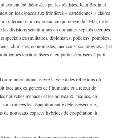
ui avaient été théorisées par les réalistes, Jean Bodin et
stion les espaces aux frontières « cartésiennes » claires
un intérieur et un extérieur, ce qui relève de l’Etat, de la
me les divisions scientifiques en domaines séparés occupés
s spécialistes (militaires, diplomates, policiers, pompiers,
ciens, chimistes, économistes, médecins, sociologues…) et
tidiennes territorialisées et en partie sécurisées à partir
 ordre international ouvre la voie à des réflexions où
droit face aux exigences de l’humanité et a retour de
r les nouvelles menaces et les nouveaux risques, en
es, sont ruinées les séparation entre défense/sécurité,
ions de nouveaux espaces hybrides de coopération, à
 biens, de signes et de personnes n’a pas seulement