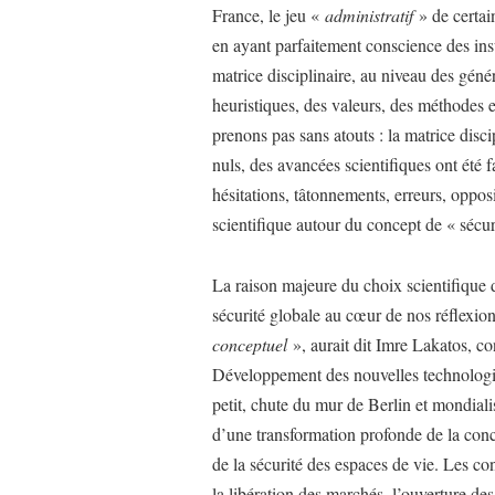
France, le jeu «
administratif
» de certain
en ayant parfaitement conscience des ins
matrice disciplinaire, au niveau des gén
heuristiques, des valeurs, des méthodes 
prenons pas sans atouts : la matrice disci
nuls, des avancées scientifiques ont été 
hésitations, tâtonnements, erreurs, opposi
scientifique autour du concept de « sécur
La raison majeure du choix scientifique 
sécurité globale au cœur de nos réflexi
conceptuel
», aurait dit Imre Lakatos, con
Développement des nouvelles technologies 
petit, chute du mur de Berlin et mondial
d’une transformation profonde de la conc
de la sécurité des espaces de vie. Les c
la libération des marchés, l’ouverture de