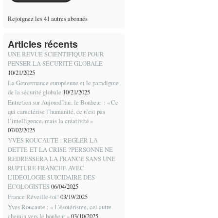
Rejoignez les 41 autres abonnés
Articles récents
UNE REVUE SCIENTIFIQUE POUR
PENSER LA SÉCURITÉ GLOBALE
10/21/2025
La Gouvernance européenne et le paradigme
de la sécurité globale
10/21/2025
Entretien sur Aujourd’hui, le Bonheur : « Ce
qui caractérise l’humanité, ce n’est pas
l’intelligence, mais la créativité »
07/02/2025
YVES ROUCAUTE : REGLER LA
DETTE ET LA CRISE ?PERSONNE NE
REDRESSERA LA FRANCE SANS UNE
RUPTURE FRANCHE AVEC
L’IDÉOLOGIE SUICIDAIRE DES
ÉCOLOGISTES
06/04/2025
France Réveille-toi!
03/19/2025
Yves Roucaute : « L’ésotérisme, cet autre
chemin vers le bonheur »
03/10/2025