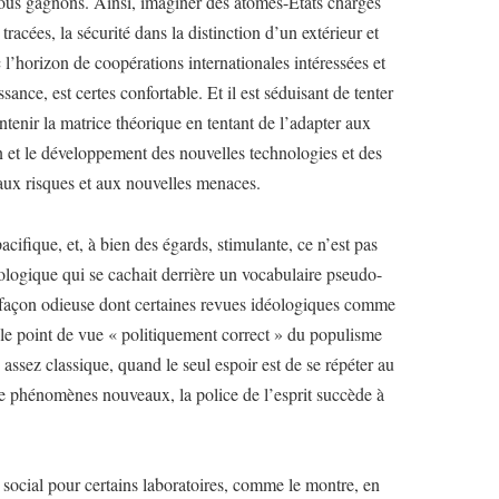
us gagnons. Ainsi, imaginer des atomes-États chargés
 tracées, la sécurité dans la distinction d’un extérieur et
c l’horizon de coopérations internationales intéressées et
sance, est certes confortable. Et il est séduisant de tenter
tenir la matrice théorique en tentant de l’adapter aux
n et le développement des nouvelles technologies et des
eaux risques et aux nouvelles menaces.
pacifique, et, à bien des égards, stimulante, ce n’est pas
ologique qui se cachait derrière un vocabulaire pseudo-
 la façon odieuse dont certaines revues idéologiques comme
s le point de vue « politiquement correct » du populisme
assez classique, quand le seul espoir est de se répéter au
 de phénomènes nouveaux, la police de l’esprit succède à
i social pour certains laboratoires, comme le montre, en