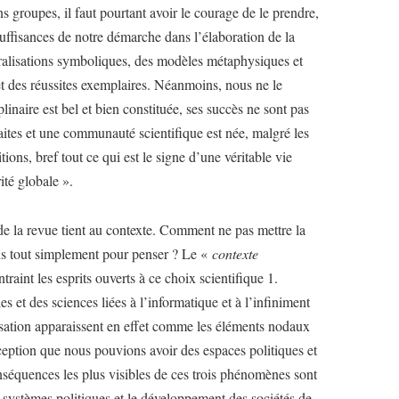
s groupes, il faut pourtant avoir le courage de le prendre,
uffisances de notre démarche dans l’élaboration de la
éralisations symboliques, des modèles métaphysiques et
et des réussites exemplaires. Néanmoins, nous ne le
plinaire est bel et bien constituée, ses succès ne sont pas
faites et une communauté scientifique est née, malgré les
tions, bref tout ce qui est le signe d’une véritable vie
ité globale ».
de la revue tient au contexte. Comment ne pas mettre la
ons tout simplement pour penser ? Le «
contexte
traint les esprits ouverts à ce choix scientifique 1.
et des sciences liées à l’informatique et à l’infiniment
isation apparaissent en effet comme les éléments nodaux
eption que nous pouvions avoir des espaces politiques et
onséquences les plus visibles de ces trois phénomènes sont
s systèmes politiques et le développement des sociétés de