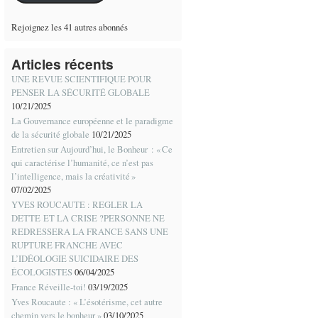
Rejoignez les 41 autres abonnés
Articles récents
UNE REVUE SCIENTIFIQUE POUR
PENSER LA SÉCURITÉ GLOBALE
10/21/2025
La Gouvernance européenne et le paradigme
de la sécurité globale
10/21/2025
Entretien sur Aujourd’hui, le Bonheur : « Ce
qui caractérise l’humanité, ce n’est pas
l’intelligence, mais la créativité »
07/02/2025
YVES ROUCAUTE : REGLER LA
DETTE ET LA CRISE ?PERSONNE NE
REDRESSERA LA FRANCE SANS UNE
RUPTURE FRANCHE AVEC
L’IDÉOLOGIE SUICIDAIRE DES
ÉCOLOGISTES
06/04/2025
France Réveille-toi!
03/19/2025
Yves Roucaute : « L’ésotérisme, cet autre
chemin vers le bonheur »
03/10/2025