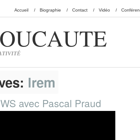
Accueil
Biographie
Contact
Vidéo
Conféren
ives:
lrem
EWS avec Pascal Praud