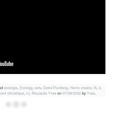
ed
écologie
,
Ecology
,
eelv
,
GretaThunberg
,
Homo creator
,
lfi
,
lr
,
ent climatique
,
rn
,
Roucaute Yves
on
07/08/2022
by
Yves
.