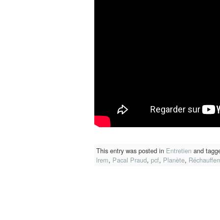
This entry was posted in
Entretien
and tagg
lrem
,
Pacal Praud
,
pcf
,
Planète
,
Réchauffem