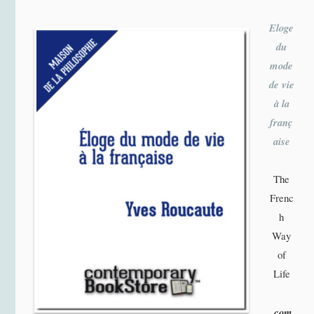
Eloge
du
mode
de vie
à la
franç
aise
The
Frenc
h
Way
of
Life
com