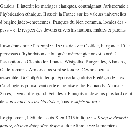
Gaulois. Il interdit les mariages claniques, contraignant l’aristocratie à
l’hybridation ethnique. Il assoit la France sur les valeurs universelles
d’origine judéo-chrétiennes, franques du bien commun, locales des «
pays » et le respect des devoirs envers institutions, maîtres et parents.
Lui-même donne l’exemple : il se marie avec Clotilde, burgonde. Et le
processus d’hybridation de la lignée mérovingienne est lancé, à
l’exception de Clotaire Ier. Francs, Wisigoths, Burgondes, Alamans,
Gallo-romains, Armoricains vont se fondre. Ces aristocrates
ressemblent à Chilpéric Ier qui épouse la gauloise Frédégonde. Les
Carolingiens poursuivent cette entreprise entre Flamands, Alamans,
Saxes, inventant le grand récit des « François », devenus plus tard celui
de
« nos ancêtres les Gaulois »
, tous
« sujets du roi »
.
Logiquement, l’édit de Louis X en 1315 indique :
« Selon le droit de
nature, chacun doit naître franc »
, donc libre, avec la première