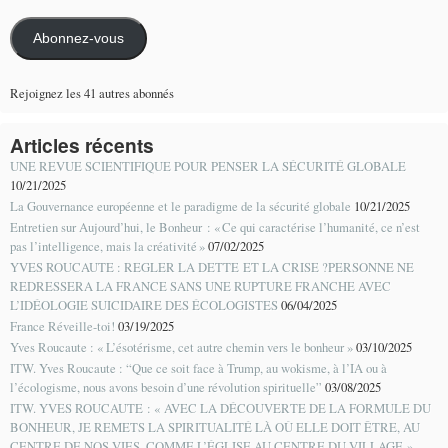
mail
Abonnez-vous
Rejoignez les 41 autres abonnés
Articles récents
UNE REVUE SCIENTIFIQUE POUR PENSER LA SÉCURITÉ GLOBALE
10/21/2025
La Gouvernance européenne et le paradigme de la sécurité globale
10/21/2025
Entretien sur Aujourd’hui, le Bonheur : « Ce qui caractérise l’humanité, ce n’est
pas l’intelligence, mais la créativité »
07/02/2025
YVES ROUCAUTE : REGLER LA DETTE ET LA CRISE ?PERSONNE NE
REDRESSERA LA FRANCE SANS UNE RUPTURE FRANCHE AVEC
L’IDÉOLOGIE SUICIDAIRE DES ÉCOLOGISTES
06/04/2025
France Réveille-toi!
03/19/2025
Yves Roucaute : « L’ésotérisme, cet autre chemin vers le bonheur »
03/10/2025
ITW. Yves Roucaute : “Que ce soit face à Trump, au wokisme, à l’IA ou à
l’écologisme, nous avons besoin d’une révolution spirituelle”
03/08/2025
ITW. YVES ROUCAUTE : « AVEC LA DÉCOUVERTE DE LA FORMULE DU
BONHEUR, JE REMETS LA SPIRITUALITÉ LÀ OÙ ELLE DOIT ÊTRE, AU
CENTRE DE NOS VIES, COMME L’ÉGLISE AU CENTRE DU VILLAGE »