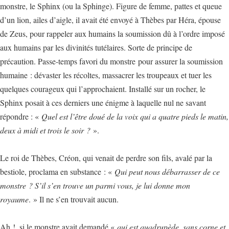
monstre, le Sphinx (ou la Sphinge). Figure de femme, pattes et queue
d’un lion, ailes d’aigle, il avait été envoyé à Thèbes par Héra, épouse
de Zeus, pour rappeler aux humains la soumission dû à l’ordre imposé
aux humains par les divinités tutélaires. Sorte de principe de
précaution. Passe-temps favori du monstre pour assurer la soumission
humaine : dévaster les récoltes, massacrer les troupeaux et tuer les
quelques courageux qui l’approchaient. Installé sur un rocher, le
Sphinx posait à ces derniers une énigme à laquelle nul ne savant
répondre : «
Quel est l’être doué de la voix qui a quatre pieds le matin,
deux à midi et trois le soir ?
».
Le roi de Thèbes, Créon, qui venait de perdre son fils, avalé par la
bestiole, proclama en substance : «
Qui peut nous débarrasser de ce
monstre ? S’il s’en trouve un parmi vous, je lui donne mon
royaume
. » Il ne s’en trouvait aucun.
Ah !, si le monstre avait demandé «
qui est quadrupède, sans corne et