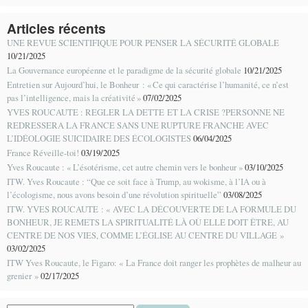
Articles récents
UNE REVUE SCIENTIFIQUE POUR PENSER LA SÉCURITÉ GLOBALE
10/21/2025
La Gouvernance européenne et le paradigme de la sécurité globale
10/21/2025
Entretien sur Aujourd’hui, le Bonheur : « Ce qui caractérise l’humanité, ce n’est
pas l’intelligence, mais la créativité »
07/02/2025
YVES ROUCAUTE : REGLER LA DETTE ET LA CRISE ?PERSONNE NE
REDRESSERA LA FRANCE SANS UNE RUPTURE FRANCHE AVEC
L’IDÉOLOGIE SUICIDAIRE DES ÉCOLOGISTES
06/04/2025
France Réveille-toi!
03/19/2025
Yves Roucaute : « L’ésotérisme, cet autre chemin vers le bonheur »
03/10/2025
ITW. Yves Roucaute : “Que ce soit face à Trump, au wokisme, à l’IA ou à
l’écologisme, nous avons besoin d’une révolution spirituelle”
03/08/2025
ITW. YVES ROUCAUTE : « AVEC LA DÉCOUVERTE DE LA FORMULE DU
BONHEUR, JE REMETS LA SPIRITUALITÉ LÀ OÙ ELLE DOIT ÊTRE, AU
CENTRE DE NOS VIES, COMME L’ÉGLISE AU CENTRE DU VILLAGE »
03/02/2025
ITW Yves Roucaute, le Figaro: « La France doit ranger les prophètes de malheur au
grenier »
02/17/2025