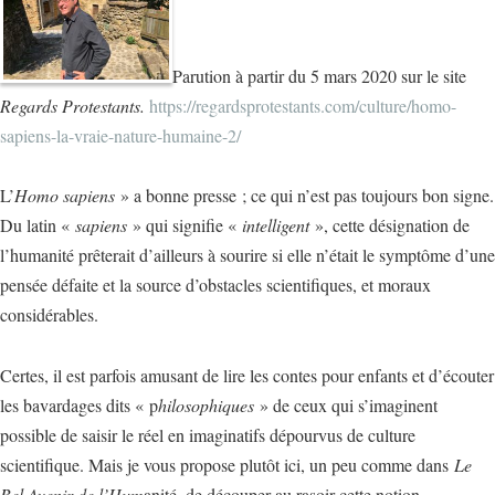
Parution à partir du 5 mars 2020 sur le site
Regards Protestants.
https://regardsprotestants.com/culture/homo-
sapiens-la-vraie-nature-humaine-2/
L’
Homo sapiens
» a bonne presse ; ce qui n’est pas toujours bon signe.
Du latin «
sapiens
» qui signifie «
intelligent
», cette désignation de
l’humanité prêterait d’ailleurs à sourire si elle n’était le symptôme d’une
pensée défaite et la source d’obstacles scientifiques, et moraux
considérables.
Certes, il est parfois amusant de lire les contes pour enfants et d’écouter
les bavardages dits « p
hilosophiques
» de ceux qui s’imaginent
possible de saisir le réel en imaginatifs dépourvus de culture
scientifique. Mais je vous propose plutôt ici, un peu comme dans
Le
Bel Avenir de l’Hum
anité, de découper au rasoir cette notion