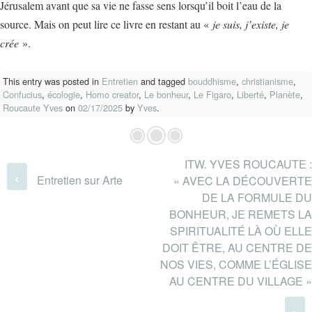
Jérusalem avant que sa vie ne fasse sens lorsqu’il boit l’eau de la
source. Mais on peut lire ce livre en restant au «
je suis, j’existe, je
crée
».
This entry was posted in
Entretien
and tagged
bouddhisme
,
christianisme
,
Confucius
,
écologie
,
Homo creator
,
Le bonheur
,
Le Figaro
,
Liberté
,
Planète
,
Roucaute Yves
on
02/17/2025
by
Yves
.
ITW. YVES ROUCAUTE :
Post navigation
‹
Entretien sur Arte
« AVEC LA DÉCOUVERTE
DE LA FORMULE DU
BONHEUR, JE REMETS LA
SPIRITUALITÉ LÀ OÙ ELLE
DOIT ÊTRE, AU CENTRE DE
NOS VIES, COMME L’ÉGLISE
AU CENTRE DU VILLAGE »
›