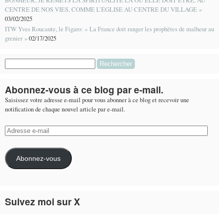
BONHEUR, JE REMETS LA SPIRITUALITÉ LÀ OÙ ELLE DOIT ÊTRE, AU
CENTRE DE NOS VIES, COMME L’ÉGLISE AU CENTRE DU VILLAGE »
03/02/2025
ITW Yves Roucaute, le Figaro: « La France doit ranger les prophètes de malheur au
grenier »
02/17/2025
Rechercher :
Abonnez-vous à ce blog par e-mail.
Saisissez votre adresse e-mail pour vous abonner à ce blog et recevoir une
notification de chaque nouvel article par e-mail.
Adresse
e-
mail
Abonnez-vous
Suivez moi sur X
Le flux Twitter n’est pas disponible pour le moment.