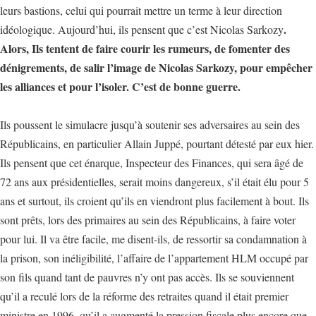
leurs bastions, celui qui pourrait mettre un terme à leur direction
.
idéologique. Aujourd’hui, ils pensent que c’est Nicolas Sarkozy
Alors, Ils tentent de faire courir les rumeurs, de fomenter des
dénigrements, de salir l’image de Nicolas Sarkozy, pour empêcher
les alliances et pour l’isoler. C’est de bonne guerre.
Ils poussent le simulacre jusqu’à soutenir ses adversaires au sein des
Républicains, en particulier Allain Juppé, pourtant détesté par eux hier.
Ils pensent que cet énarque, Inspecteur des Finances, qui sera âgé de
72 ans aux présidentielles, serait moins dangereux, s’il était élu pour 5
ans et surtout, ils croient qu’ils en viendront plus facilement à bout. Ils
sont prêts, lors des primaires au sein des Républicains, à faire voter
pour lui. Il va être facile, me disent-ils, de ressortir sa condamnation à
la prison, son inéligibilité, l’affaire de l’appartement HLM occupé par
son fils quand tant de pauvres n’y ont pas accès. Ils se souviennent
qu’il a reculé lors de la réforme des retraites quand il était premier
ministre en 1996, qu’il a augmenté la pression fiscale plus encore que