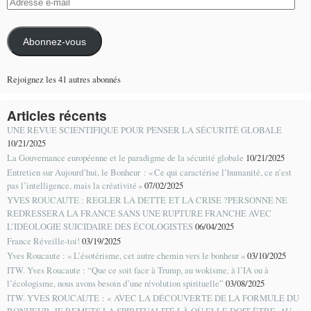
Adresse
e-
mail
Abonnez-vous
Rejoignez les 41 autres abonnés
Articles récents
UNE REVUE SCIENTIFIQUE POUR PENSER LA SÉCURITÉ GLOBALE
10/21/2025
La Gouvernance européenne et le paradigme de la sécurité globale
10/21/2025
Entretien sur Aujourd’hui, le Bonheur : « Ce qui caractérise l’humanité, ce n’est
pas l’intelligence, mais la créativité »
07/02/2025
YVES ROUCAUTE : REGLER LA DETTE ET LA CRISE ?PERSONNE NE
REDRESSERA LA FRANCE SANS UNE RUPTURE FRANCHE AVEC
L’IDÉOLOGIE SUICIDAIRE DES ÉCOLOGISTES
06/04/2025
France Réveille-toi!
03/19/2025
Yves Roucaute : « L’ésotérisme, cet autre chemin vers le bonheur »
03/10/2025
ITW. Yves Roucaute : “Que ce soit face à Trump, au wokisme, à l’IA ou à
l’écologisme, nous avons besoin d’une révolution spirituelle”
03/08/2025
ITW. YVES ROUCAUTE : « AVEC LA DÉCOUVERTE DE LA FORMULE DU