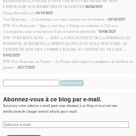
REDRESSERA LA FRANCE SANS UNE RUPTURE FRANCHE AVEC
L’IDÉOLOGIE SUICIDAIRE DES ÉCOLOGISTES
06/04/2025
France Réveille-toi!
03/19/2025
Yves Roucaute : « L’ésotérisme, cet autre chemin vers le bonheur »
03/10/2025
ITW. Yves Roucaute : “Que ce soit face à Trump, au wokisme, à l’IA ou à
l’écologisme, nous avons besoin d’une révolution spirituelle”
03/08/2025
ITW. YVES ROUCAUTE : « AVEC LA DÉCOUVERTE DE LA FORMULE DU
BONHEUR, JE REMETS LA SPIRITUALITÉ LÀ OÙ ELLE DOIT ÊTRE, AU
CENTRE DE NOS VIES, COMME L’ÉGLISE AU CENTRE DU VILLAGE »
03/02/2025
ITW Yves Roucaute, le Figaro: « La France doit ranger les prophètes de malheur au
grenier »
02/17/2025
Rechercher :
Abonnez-vous à ce blog par e-mail.
Saisissez votre adresse e-mail pour vous abonner à ce blog et recevoir une
notification de chaque nouvel article par e-mail.
Adresse
e-
mail