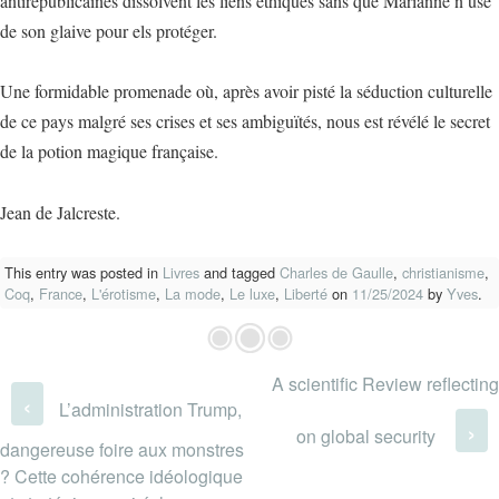
antirépublicaines dissolvent les liens éthiques sans que Marianne n’use
de son glaive pour els protéger.
Une formidable promenade où, après avoir pisté la séduction culturelle
de ce pays malgré ses crises et ses ambiguïtés, nous est révélé le secret
de la potion magique française.
Jean de Jalcreste.
This entry was posted in
Livres
and tagged
Charles de Gaulle
,
christianisme
,
Coq
,
France
,
L'érotisme
,
La mode
,
Le luxe
,
Liberté
on
11/25/2024
by
Yves
.
A scientific Review reflecting
Post navigation
‹
L’administration Trump,
›
on global security
dangereuse foire aux monstres
? Cette cohérence idéologique