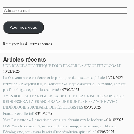
Adresse
e-
mail
Abonnez-vous
Rejoignez les 41 autres abonnés
Articles récents
UNE REVUE SCIENTIFIQUE POUR PENSER LA SÉCURITÉ GLOBALE
10/21/2025
La Gouvernance européenne et le paradigme de la sécurité globale
10/21/2025
Entretien sur Aujourd’hui, le Bonheur : « Ce qui caractérise l’humanité, ce n’est
pas l’intelligence, mais la créativité »
07/02/2025
YVES ROUCAUTE : REGLER LA DETTE ET LA CRISE ?PERSONNE NE
REDRESSERA LA FRANCE SANS UNE RUPTURE FRANCHE AVEC
L’IDÉOLOGIE SUICIDAIRE DES ÉCOLOGISTES
06/04/2025
France Réveille-toi!
03/19/2025
Yves Roucaute : « L’ésotérisme, cet autre chemin vers le bonheur »
03/10/2025
ITW. Yves Roucaute : “Que ce soit face à Trump, au wokisme, à l’IA ou à
l’écologisme, nous avons besoin d’une révolution spirituelle”
03/08/2025