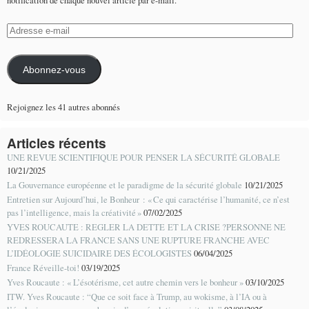
notification de chaque nouvel article par e-mail.
Adresse
e-
mail
Abonnez-vous
Rejoignez les 41 autres abonnés
Articles récents
UNE REVUE SCIENTIFIQUE POUR PENSER LA SÉCURITÉ GLOBALE
10/21/2025
La Gouvernance européenne et le paradigme de la sécurité globale
10/21/2025
Entretien sur Aujourd’hui, le Bonheur : « Ce qui caractérise l’humanité, ce n’est
pas l’intelligence, mais la créativité »
07/02/2025
YVES ROUCAUTE : REGLER LA DETTE ET LA CRISE ?PERSONNE NE
REDRESSERA LA FRANCE SANS UNE RUPTURE FRANCHE AVEC
L’IDÉOLOGIE SUICIDAIRE DES ÉCOLOGISTES
06/04/2025
France Réveille-toi!
03/19/2025
Yves Roucaute : « L’ésotérisme, cet autre chemin vers le bonheur »
03/10/2025
ITW. Yves Roucaute : “Que ce soit face à Trump, au wokisme, à l’IA ou à