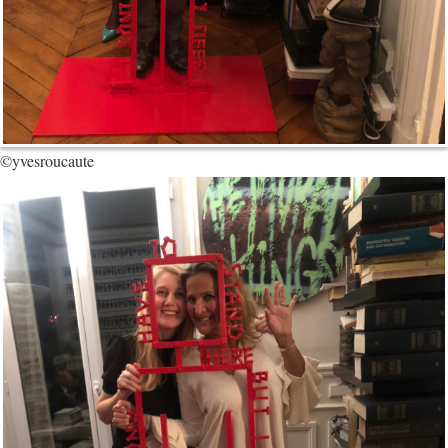
©yvesroucaute