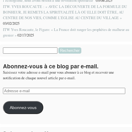
l’écologisme, nous avons besoin d’une révolution spirituelle”
03/08/2025
ITW. YVES ROUCAUTE : « AVEC LA DÉCOUVERTE DE LA FORMULE DU
BONHEUR, JE REMETS LA SPIRITUALITÉ LÀ OÙ ELLE DOIT ÊTRE, AU
CENTRE DE NOS VIES, COMME L’ÉGLISE AU CENTRE DU VILLAGE »
03/02/2025
ITW Yves Roucaute, le Figaro: « La France doit ranger les prophètes de malheur au
grenier »
02/17/2025
Rechercher :
Abonnez-vous à ce blog par e-mail.
Saisissez votre adresse e-mail pour vous abonner à ce blog et recevoir une
notification de chaque nouvel article par e-mail.
Adresse
e-
mail
Abonnez-vous