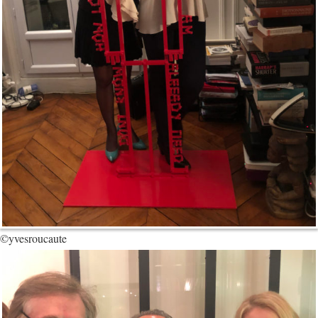
©yvesroucaute