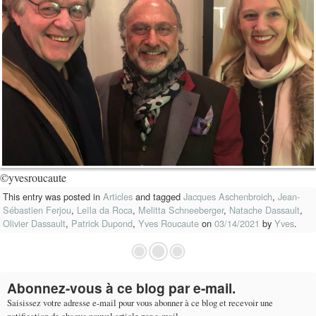
©yvesroucaute
This entry was posted in
Articles
and tagged
Jacques Aschenbroich
,
Jean-
Sébastien Ferjou
,
Leïla da Roca
,
Melitta Schneeberger
,
Natache Dassault
,
Olivier Dassault
,
Patrick Dupond
,
Yves Roucaute
on
03/14/2021
by
Yves
.
Abonnez-vous à ce blog par e-mail.
Saisissez votre adresse e-mail pour vous abonner à ce blog et recevoir une