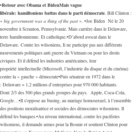
Retour avec Obama et BidenMais vague
•
libérale: hamiltoniens battus dans le parti démocrate
. Bill Clinton :
«
big government was a thing of the past
». •Joe Biden Né le 20
novembre à Scranton, Pennsylvanie. Mais carrière dans le Delaware,
terre hamiltonnienne. Et catholique.•D’abord avocat dans le
Delaware. Contre les wilsoniens, Ii ne participe pas aux différents
mouvements politiques anti guerre du Vietnam ou pour les droits
civiques. Et il défend les industries américaines, leur
propriété intellectuelle (Microsoft, l’industrie du disque et du cinéma)
contre la « gauche » démocrate•Puis sénateur en 1972 dans le
: Delaware = 1,2 millions d’entreprises pour 970 000 habitants.
Dont 2/3 des 500 plus grands groupes du pays. Apple, Coca-Cola,
Google…•Il s’oppose au busing, au mariage homosexuel, à l’ensemble
des positions moralisatrice et sociales des démocrates wilsoniens. Il
défend les banques.•Au niveau international, contre les pacifistes
wilsoniens, il demande armes pour la Bosnie et soutient Clinton pour