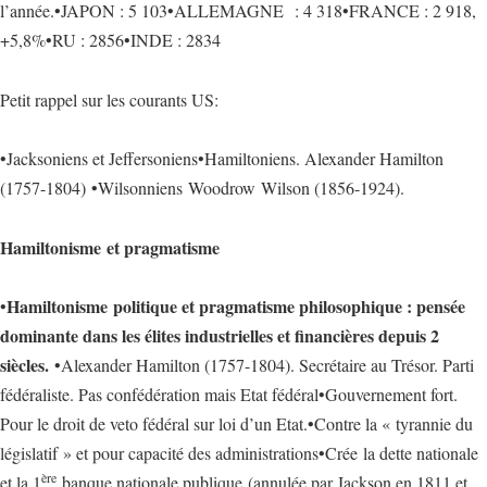
l’année.•JAPON : 5 103•ALLEMAGNE : 4 318•FRANCE : 2 918,
+5,8%•RU : 2856•INDE : 2834
Petit rappel sur les courants US:
•Jacksoniens et Jeffersoniens•Hamiltoniens. Alexander Hamilton
(1757-1804) •Wilsonniens Woodrow Wilson (1856-1924).
Hamiltonisme et pragmatisme
Hamiltonisme politique et pragmatisme philosophique : pensée
•
dominante dans les élites industrielles et financières depuis 2
siècles.
•Alexander Hamilton (1757-1804). Secrétaire au Trésor. Parti
fédéraliste. Pas confédération mais Etat fédéral•Gouvernement fort.
Pour le droit de veto fédéral sur loi d’un Etat.•Contre la « tyrannie du
législatif » et pour capacité des administrations•Crée la dette nationale
ère
et la 1
banque nationale publique (annulée par Jackson en 1811 et