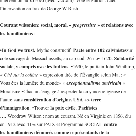
intervention au Kosovo (avec McCain). Vote le Patriot Actet
l’intervention en Irak de George W Bush
Courant wilsonien: social, moral, «
» et relations avec
progressiste
les hamiltoniens
:
In God we trust.
Pacte entre 102 calvinistes
•
Mythe constructif.
sur
. Solidarité
côte sauvage du Massachussetts, au cap cod, 26 nov 1620
sociale, y compris avec les Indiens.
•1630, le puritain John Winthrop,
«
Cité sur la colline
» expression tirée de l’Évangile selon Mat : «
Vous êtes la lumière du monde» «
exceptionnalisme américain
».
Moralisme.•Chacun s’engage à respecter la croyance religieuse de
sans considération d’origine. USA +> terre
l’autre
d’immigration.
la paix civile
Pacifistes
•Trouver
.
….
Woodrow Wilson : nom au courant. Né en Virginie en 1856, élu
contre
en 1912 avec
41% sur PAIX et Programme SOCIAL
les hamiltoniens dénoncés comme représentants de la