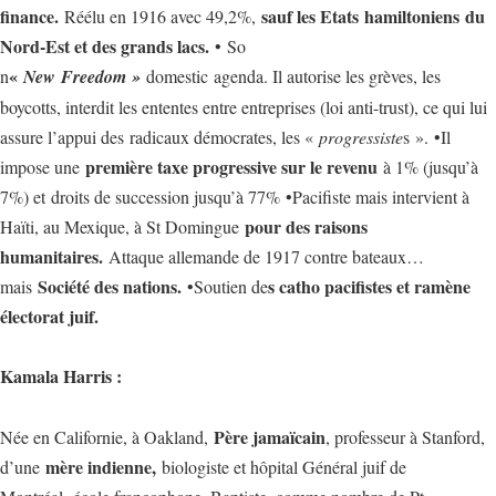
finance.
sauf les Etats hamiltoniens du
Réélu en 1916 avec 49,2%,
Nord-Est et des grands lacs.
• So
«
n
New Freedom »
domestic agenda. Il autorise les grèves, les
boycotts, interdit les ententes entre entreprises (loi anti-trust), ce qui lui
assure l’appui des radicaux démocrates, les «
progressiste
s ». •Il
première taxe progressive sur le revenu
impose une
à 1% (jusqu’à
7%) et droits de succession jusqu’à 77% •Pacifiste mais intervient à
pour des raisons
Haïti, au Mexique, à St Domingue
humanitaires.
Attaque allemande de 1917 contre bateaux…
Société des nations.
s catho pacifistes et ramène
mais
•Soutien de
électorat juif.
Kamala Harris :
Père jamaïcain
Née en Californie, à Oakland,
, professeur à Stanford,
mère indienne,
d’une
biologiste et hôpital Général juif de