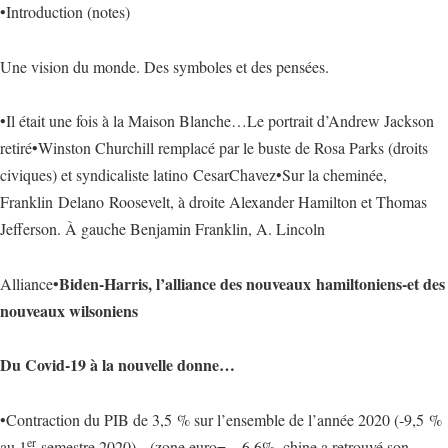
•Introduction (notes)
Une vision du monde. Des symboles et des pensées.
•Il était une fois à la Maison Blanche…Le portrait d’Andrew Jackson
retiré•Winston Churchill remplacé par le buste de Rosa Parks (droits
civiques) et syndicaliste latino CesarChavez•Sur la cheminée,
Franklin Delano Roosevelt, à droite Alexander Hamilton et Thomas
Jefferson. À gauche Benjamin Franklin, A. Lincoln
Biden-Harris, l’alliance des nouveaux hamiltoniens-et des
Alliance•
nouveaux wilsoniens
Du Covid-19 à la nouvelle donne…
•Contraction du PIB de 3,5 % sur l’ensemble de l’année 2020 (-9,5 %
er
au 1
semestre 2020). (zone euro= – 6,6%, chine a retrouvé son