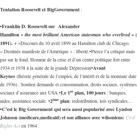
Tentation Roosevelt et BigGovernment
:
Franklin D. Roosevelt sur Alexander
•
Hamilton «
» (
the most brilliant American statesman who everlived
1891).
+ «Discours du 10 avril 1899 au Hamilton club de Chicago.
« Destinée manifeste de l’Amérique » : liberté.•Pierce l’a critiqué mais
pas sur le fond. Homme de la crise et d’un centre politique fort entre
Avant
1934 et 1938 à la suite de la grande Dépression•
Keynes
(théorie générale de l’emploi, de l’intérêt et de la monnaie date
de 1936) : Soutien demande et consommation, droits sociaux, systèmes
er
Le 1
plan, 100 jours
sociaux d’assurance aux USA.•
: banques,
ème
2
plan
aides, assistance sociale. •
: redistribution, lois syndicales…
C’est le Big Government qui sera aussi popularisé avec Lyndon
•
Johnson (medicare,medicaid) et son alliance avec wilsoniens:
Civil
Rights Act
en 1964