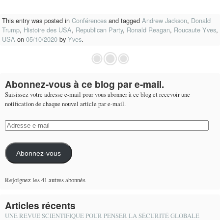
This entry was posted in
Conférences
and tagged
Andrew Jackson
,
Donald
Trump
,
Histoire des USA
,
Republican Party
,
Ronald Reagan
,
Roucaute Yves
,
USA
on
05/10/2020
by
Yves
.
Abonnez-vous à ce blog par e-mail.
Saisissez votre adresse e-mail pour vous abonner à ce blog et recevoir une
notification de chaque nouvel article par e-mail.
Adresse
e-
mail
Abonnez-vous
Rejoignez les 41 autres abonnés
Articles récents
UNE REVUE SCIENTIFIQUE POUR PENSER LA SÉCURITÉ GLOBALE