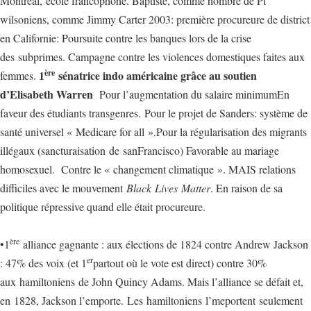
Montréal, école francophone. Baptiste, comme nombre de Pt
wilsoniens, comme Jimmy Carter 2003: première procureure de district
en Californie: Poursuite contre les banques lors de la crise
des subprimes. Campagne contre les violences domestiques faites aux
ère
1
sénatrice indo américaine grâce au soutien
femmes.
d’Elisabeth Warren
Pour l’augmentation du salaire minimumEn
faveur des étudiants transgenres. Pour le projet de Sanders: système de
santé universel « Medicare for all ».Pour la régularisation des migrants
illégaux (sancturaisation de sanFrancisco) Favorable au mariage
homosexuel. Contre le « changement climatique ». MAIS relations
difficiles avec le mouvement
Black Lives Matter
. En raison de sa
politique répressive quand elle était procureure.
ère
•1
alliance gagnante : aux élections de 1824 contre Andrew Jackson
er
: 47% des voix (et 1
partout où le vote est direct) contre 30%
aux hamiltoniens de John Quincy Adams. Mais l’alliance se défait et,
en 1828, Jackson l’emporte. Les hamiltoniens l’meportent seulement