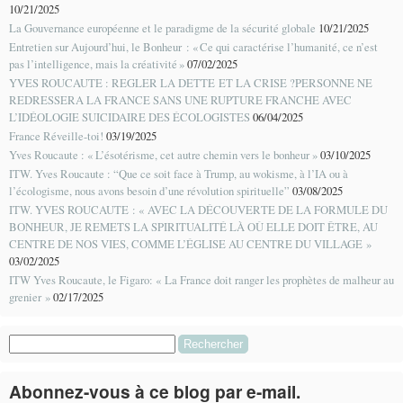
10/21/2025
La Gouvernance européenne et le paradigme de la sécurité globale
10/21/2025
Entretien sur Aujourd’hui, le Bonheur : « Ce qui caractérise l’humanité, ce n’est
pas l’intelligence, mais la créativité »
07/02/2025
YVES ROUCAUTE : REGLER LA DETTE ET LA CRISE ?PERSONNE NE
REDRESSERA LA FRANCE SANS UNE RUPTURE FRANCHE AVEC
L’IDÉOLOGIE SUICIDAIRE DES ÉCOLOGISTES
06/04/2025
France Réveille-toi!
03/19/2025
Yves Roucaute : « L’ésotérisme, cet autre chemin vers le bonheur »
03/10/2025
ITW. Yves Roucaute : “Que ce soit face à Trump, au wokisme, à l’IA ou à
l’écologisme, nous avons besoin d’une révolution spirituelle”
03/08/2025
ITW. YVES ROUCAUTE : « AVEC LA DÉCOUVERTE DE LA FORMULE DU
BONHEUR, JE REMETS LA SPIRITUALITÉ LÀ OÙ ELLE DOIT ÊTRE, AU
CENTRE DE NOS VIES, COMME L’ÉGLISE AU CENTRE DU VILLAGE »
03/02/2025
ITW Yves Roucaute, le Figaro: « La France doit ranger les prophètes de malheur au
grenier »
02/17/2025
Rechercher :
Abonnez-vous à ce blog par e-mail.