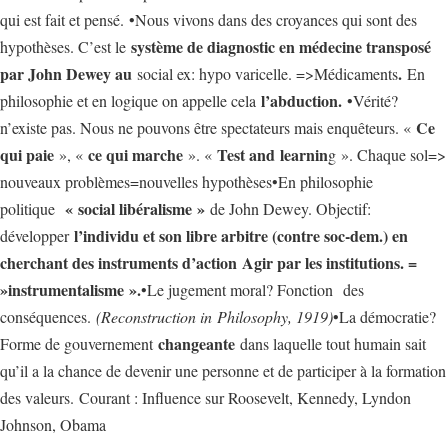
qui est fait et pensé. •Nous vivons dans des croyances qui sont des
système de diagnostic en médecine transposé
hypothèses. C’est le
par John Dewey au
.
social ex: hypo varicelle. =>Médicaments
En
l’abduction.
philosophie et en logique on appelle cela
•Vérité?
Ce
n’existe pas. Nous ne pouvons être spectateurs mais enquêteurs. «
qui paie
ce qui marche
Test and learnin
», «
». «
g ». Chaque sol=>
nouveaux problèmes=nouvelles hypothèses•En philosophie
« social libéralisme »
politique
de John Dewey. Objectif:
l’individu et son libre arbitre (contre soc-dem.) en
développer
cherchant des instruments d’action Agir par les institutions. =
»instrumentalisme ».
•Le jugement moral? Fonction des
conséquences.
(Reconstruction in Philosophy, 1919)
•La démocratie?
changeante
Forme de gouvernement
dans laquelle tout humain sait
qu’il a la chance de devenir une personne et de participer à la formation
des valeurs. Courant : Influence sur Roosevelt, Kennedy, Lyndon
Johnson, Obama