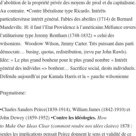
d’abolition de la propriété privée des moyens de prod et du capitalisme.
Au contraire. •Contre libéralisme type Ricardo. Intérêts
particuliers/ruse intérêt général. Fables des abeilles (1714) de Bernard
Mandeville. H: il faut l’Etat Providence à l’américaine.Méfiance envers
l’utilitarisme type Jeremy Bentham (1748-1832) = celui des
wilsoniens. Woodrow Wilson, Jimmy Carter. Très puissant dans parti
démocrate… busing, quotas, redistribution, (revu par John Rawls).
Idée: « Le plus grand bonheur pour le plus grand nombre » Intérêt
général des individus => bonheur… Sacrifice social, droits individuels.
Défendu aujourdh’ui par Kamala Harris et la « gauche wilsonienne
Pragmatisme:
•Charles Sanders Peirce(1839-1914), William James (1842-1910) et
Contre les idéologies.
John Dewey (1859-1952) •
How
to Make Our Ideas Clear (comment rendre nos idées claires)
1878 :
seules les implications pensait Peirce donnent le sens et validité de ce