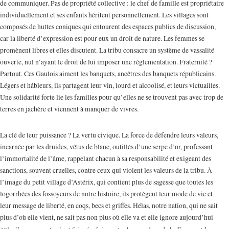
de communiquer. Pas de propriété collective : le chef de famille est propriétaire
individuellement et ses enfants héritent personnellement. Les villages sont
composés de huttes coniques qui entourent des espaces publics de discussion,
car la liberté d’expression est pour eux un droit de nature. Les femmes se
promènent libres et elles discutent. La tribu consacre un système de vassalité
ouverte, nul n’ayant le droit de lui imposer une réglementation. Fraternité ?
Partout. Ces Gaulois aiment les banquets, ancêtres des banquets républicains.
Légers et hâbleurs, ils partagent leur vin, lourd et alcoolisé, et leurs victuailles.
Une solidarité forte lie les familles pour qu’elles ne se trouvent pas avec trop de
terres en jachère et viennent à manquer de vivres.
La clé de leur puissance ? La vertu civique. La force de défendre leurs valeurs,
incarnée par les druides, vêtus de blanc, outillés d’une serpe d’or, professant
l’immortalité de l’âme, rappelant chacun à sa responsabilité et exigeant des
sanctions, souvent cruelles, contre ceux qui violent les valeurs de la tribu. À
l’image du petit village d’Astérix, qui contient plus de sagesse que toutes les
logorrhées des fossoyeurs de notre histoire, ils protègent leur mode de vie et
leur message de liberté, en coqs, becs et griffes. Hélas, notre nation, qui ne sait
plus d’où elle vient, ne sait pas non plus où elle va et elle ignore aujourd’hui