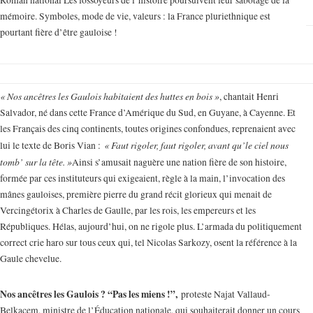
mémoire. Symboles, mode de vie, valeurs : la France pluriethnique est
pourtant fière d’être gauloise !
« Nos ancêtres les Gaulois habitaient des huttes en bois »
, chantait Henri
Salvador, né dans cette France d’Amérique du Sud, en Guyane, à Cayenne. Et
les Français des cinq continents, toutes origines confondues, reprenaient avec
« Faut rigoler, faut rigoler, avant qu’le ciel nous
lui le texte de Boris Vian :
tomb’ sur la tête. »
Ainsi s’amusait naguère une nation fière de son histoire,
formée par ces instituteurs qui exigeaient, règle à la main, l’invocation des
mânes gauloises, première pierre du grand récit glorieux qui menait de
Vercingétorix à Charles de Gaulle, par les rois, les empereurs et les
Républiques. Hélas, aujourd’hui, on ne rigole plus. L’armada du politiquement
correct crie haro sur tous ceux qui, tel Nicolas Sarkozy, osent la référence à la
Gaule chevelue.
Nos ancêtres les Gaulois ? “Pas les miens !”,
proteste Najat Vallaud-
Belkacem, ministre de l’Éducation nationale, qui souhaiterait donner un cours