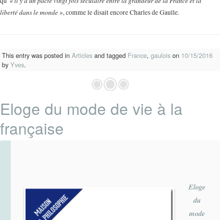
« il y a un pacte vingt fois séculaire entre la grandeur de la France et la
qu’
liberté dans le monde »
, comme le disait encore Charles de Gaulle.
This entry was posted in
Articles
and tagged
France
,
gaulois
on
10/15/2016
by
Yves
.
Eloge du mode de vie à la
française
Eloge
du
mode