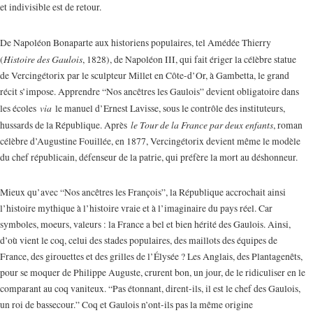
et indivisible est de retour.
De Napoléon Bonaparte aux historiens populaires, tel Amédée Thierry
Histoire des Gaulois
(
, 1828), de Napoléon III, qui fait ériger la célèbre statue
de Vercingétorix par le sculpteur Millet en Côte-d’Or, à Gambetta, le grand
récit s’impose. Apprendre “Nos ancêtres les Gaulois” devient obligatoire dans
via
les écoles
le manuel d’Ernest Lavisse, sous le contrôle des instituteurs,
le Tour de la France par deux enfants
hussards de la République. Après
, roman
célèbre d’Augustine Fouillée, en 1877, Vercingétorix devient même le modèle
du chef républicain, défenseur de la patrie, qui préfère la mort au déshonneur.
Mieux qu’avec “Nos ancêtres les François”, la République accrochait ainsi
l’histoire mythique à l’histoire vraie et à l’imaginaire du pays réel. Car
symboles, moeurs, valeurs : la France a bel et bien hérité des Gaulois. Ainsi,
d’où vient le coq, celui des stades populaires, des maillots des équipes de
France, des girouettes et des grilles de l’Élysée ? Les Anglais, des Plantagenêts,
pour se moquer de Philippe Auguste, crurent bon, un jour, de le ridiculiser en le
comparant au coq vaniteux. “Pas étonnant, dirent-ils, il est le chef des Gaulois,
un roi de bassecour.” Coq et Gaulois n’ont-ils pas la même origine