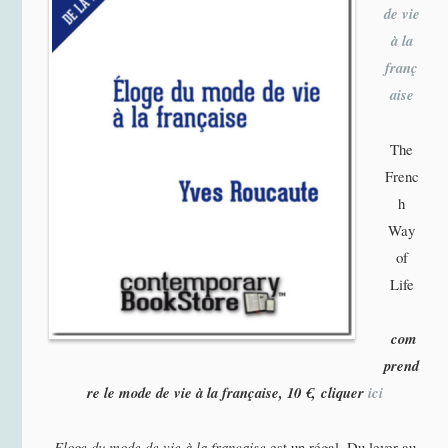
de vie
à la
franç
aise
The
Frenc
h
Way
of
Life
com
prend
re le mode de vie à la française,
10 €,
cliquer
ici
Eloge du mode de vie à la française
est un régal. Du lever au