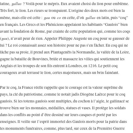
gallus
latine,
? Voilà pour le mépris. Eux avaient choisi du lion pour emblème.
Très fort, le lion. Les rieurs se trompaient. L’origine des deux mots est bien la
gau
co
gallus
même, mais elle est celte :
ou
en celte, d’où
en latin, puis “coq”
en français. Les Grecs et les Phéniciens appelaient les habitants “Gaulois” bien
avant la fondation de Rome, par crainte de cette population qui, comme les coqs
gau
(
), n’avait peur de rien. Appeler Philippe Auguste un coq pour se gausser de
lui ? Le roi connaissait assez son histoire pour ne pas s’en fâcher. En coq qui ne
lâche pas sa proie, il prend aux Plantagenêts la Normandie, la vallée de la Loire,
gagne la bataille de Bouvines, brûle et massacre les villes qui soutiennent les
Anglais et les troupes de son fils entrent à Londres, en 1216. Le petit coq
courageux avait terrassé le lion, certes majestueux, mais un brin fainéant.
Par le coq, la France réelle rappelle que le courage est la valeur suprême du
pays, la clé du patriotisme, comme le notait jadis Diogène Laërce pour le coq
gaulois. Si les totems gaulois sont multiples, du cochon à l’aigle, le gallinacé se
trouve bien sur les monnaies, médailles, statues et vases. Il protège les soldats
dans les conflits au point d’être dessiné sur leurs casques et porté par les
enseignes. Il veille sur l’esprit immortel des Gaulois morts pour la patrie dans
les monuments funéraires, comme, plus tard, sur ceux de la Première Guerre