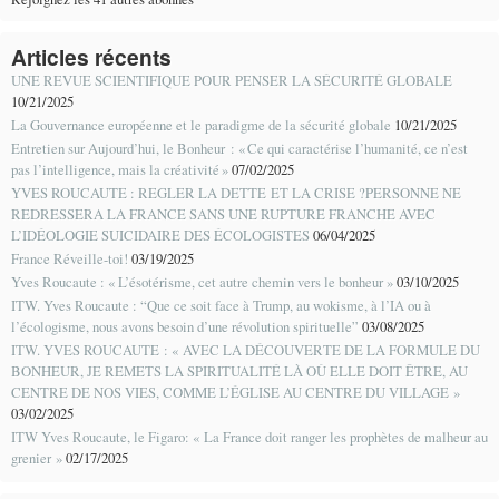
Articles récents
UNE REVUE SCIENTIFIQUE POUR PENSER LA SÉCURITÉ GLOBALE
10/21/2025
La Gouvernance européenne et le paradigme de la sécurité globale
10/21/2025
Entretien sur Aujourd’hui, le Bonheur : « Ce qui caractérise l’humanité, ce n’est
pas l’intelligence, mais la créativité »
07/02/2025
YVES ROUCAUTE : REGLER LA DETTE ET LA CRISE ?PERSONNE NE
REDRESSERA LA FRANCE SANS UNE RUPTURE FRANCHE AVEC
L’IDÉOLOGIE SUICIDAIRE DES ÉCOLOGISTES
06/04/2025
France Réveille-toi!
03/19/2025
Yves Roucaute : « L’ésotérisme, cet autre chemin vers le bonheur »
03/10/2025
ITW. Yves Roucaute : “Que ce soit face à Trump, au wokisme, à l’IA ou à
l’écologisme, nous avons besoin d’une révolution spirituelle”
03/08/2025
ITW. YVES ROUCAUTE : « AVEC LA DÉCOUVERTE DE LA FORMULE DU
BONHEUR, JE REMETS LA SPIRITUALITÉ LÀ OÙ ELLE DOIT ÊTRE, AU
CENTRE DE NOS VIES, COMME L’ÉGLISE AU CENTRE DU VILLAGE »
03/02/2025
ITW Yves Roucaute, le Figaro: « La France doit ranger les prophètes de malheur au
grenier »
02/17/2025