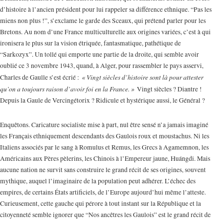
d’histoire à l’ancien président pour lui rappeler sa différence ethnique. “Pas les
miens non plus !”, s’exclame le garde des Sceaux, qui prétend parler pour les
Bretons. Au nom d’une France multiculturelle aux origines variées, c’est à qui
ironisera le plus sur la vision étriquée, fantasmatique, pathétique de
“Sarkozyx”. Un tollé qui emporte une partie de la droite, qui semble avoir
oublié ce 3 novembre 1943, quand, à Alger, pour rassembler le pays asservi,
« Vingt siècles d’histoire sont là pour attester
Charles de Gaulle s’est écrié :
qu’on a toujours raison d’avoir foi en la France. »
Vingt siècles ? Diantre !
Depuis la Gaule de Vercingétorix ? Ridicule et hystérique aussi, le Général ?
Enquêtons. Caricature socialiste mise à part, nul être sensé n’a jamais imaginé
les Français ethniquement descendants des Gaulois roux et moustachus. Ni les
Italiens associés par le sang à Romulus et Remus, les Grecs à Agamemnon, les
Américains aux Pères pèlerins, les Chinois à l’Empereur jaune, Huángdi. Mais
aucune nation ne survit sans construire le grand récit de ses origines, souvent
mythique, auquel l’imaginaire de la population peut adhérer. L’échec des
empires, de certains États artificiels, de l’Europe aujourd’hui même l’atteste.
Curieusement, cette gauche qui pérore à tout instant sur la République et la
citoyenneté semble ignorer que “Nos ancêtres les Gaulois” est le grand récit de