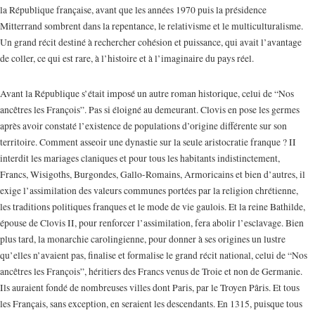
la République française, avant que les années 1970 puis la présidence
Mitterrand sombrent dans la repentance, le relativisme et le multiculturalisme.
Un grand récit destiné à rechercher cohésion et puissance, qui avait l’avantage
de coller, ce qui est rare, à l’histoire et à l’imaginaire du pays réel.
Avant la République s’était imposé un autre roman historique, celui de “Nos
ancêtres les François”. Pas si éloigné au demeurant. Clovis en pose les germes
après avoir constaté l’existence de populations d’origine différente sur son
territoire. Comment asseoir une dynastie sur la seule aristocratie franque ? II
interdit les mariages claniques et pour tous les habitants indistinctement,
Francs, Wisigoths, Burgondes, Gallo-Romains, Armoricains et bien d’autres, il
exige l’assimilation des valeurs communes portées par la religion chrétienne,
les traditions politiques franques et le mode de vie gaulois. Et la reine Bathilde,
épouse de Clovis II, pour renforcer l’assimilation, fera abolir l’esclavage. Bien
plus tard, la monarchie carolingienne, pour donner à ses origines un lustre
qu’elles n’avaient pas, finalise et formalise le grand récit national, celui de “Nos
ancêtres les François”, héritiers des Francs venus de Troie et non de Germanie.
Ils auraient fondé de nombreuses villes dont Paris, par le Troyen Pâris. Et tous
les Français, sans exception, en seraient les descendants. En 1315, puisque tous