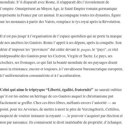
mondiale. S’il disparaît avec Rome, il réapparaît dès l’écroulement de
l’empire. Omniprésent au Moyen Âge, le Saint Empire romain germanique
représente la France par cet animal. Il accompagne toutes les dynasties, figure
sur les monnaies à partir des Valois, remplace le lys royal après la Révolution.
Il n’est pas jusqu’à l’organisation de l’espace quotidien qui ne porte la marque
de nos ancêtres les Gaulois. Rome l’apprit à ses dépens, après la conquête. Son
pagus
désir d’imposer les “provinces” dut céder devant le
, le “pays”, ce réel
indépassable des Gaulois pour les Cicéron, Virgile et Tacite. Le pays, ses
clochers, ses fromages, ce qui fait la beauté mondiale de ses paysages disent
aussi la résistance, encore et toujours, à l’envahisseur bureaucratique européen,
à l’uniformisation consumériste et à l’acculturation.
Celui qui aime le triptyque “Liberté, égalité, fraternité”
ne saurait oublier
qu’il est lui-même un héritage de ces Gaulois auquel le christianisme put
facilement se greffer. Chez ces êtres libres, méfiants envers l’autorité — au
point, pour les Arvernes, de mettre à mort le père de Vercingétorix, Celtillos,
suspecté de vouloir instaurer la royauté —, le pouvoir s’acquiert par élection et
non par naissance. Ils connaissent le droit inaliénable de propriété, d’échanger,