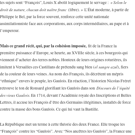
« Selon le
les sujets sont “François”, Louis X abolit logiquement le servage :
droit de nature, chacun doit naître franc
. »
(libre)
L’État moderne, à partir de
Philippe le Bel, par la force souvent, renforce cette unité nationale
assimilationniste face aux corporations, aux corps intermédiaires, au pape et à
l’empereur.
Mais ce grand récit, qui, par la cohésion imposée,
fit de la France la
première puissance d’Europe, se heurte, au XVIIIe siècle, à ces bourgeois qui
viennent d’acheter des terres nobles. Honteux de leurs origines roturières, ils
el sangre azul
imitent à Versailles ces Castillans de prétendu sang bleu (
), fiers
de la couleur de leurs veines. Au nom des François, ils décrètent un mépris
“ethnique” envers le peuple, les Gaulois. En réaction, l’historien Nicolas Fréret
Discours de l’équité
retrouve le ton de Ronsard glorifiant les Gaulois dans son
des vieux Gaulois
. En 1714, devant l’Académie royale des Inscriptions et Belles
Lettres, il accuse les François d’être des Germains illégitimes, installés de force
contre la masse des bons Gaulois. Ce qui lui vaut la Bastille.
La République met un terme à cette théorie des deux France. Elle troque les
“François” contre les “Gaulois”. Avec “Nos ancêtres les Gaulois”, la France une