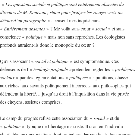
«
Les questions sociale et politique sont entièrement absentes du
discours de M. Roucaute, sinon pour fustiger les rouges-verts au
détour d’un paragraphe »
accusent mes inquisiteurs.
«
Entièrement
absentes
» ? Me voilà sans cœur «
social
» et sans
conscience «
politique
» mais non sans reproches. Les écologistes
profonds auraient-ils donc le monopole du cœur ?
Qu’ils associent «
social et politique
» est symptomatique. Ces
défenseurs de l’«
écologie profonde »
prétendent régler les «
problèmes
sociaux
» par des réglementations «
politiques
» : punitions, chasse
aux riches, aux savants politiquement incorrects, aux philosophes qui
défendent la liberté… jusqu’au droit à l’inquisition dans la vie privée
des citoyens, assiettes comprises.
Le camp du progrès refuse cette association du «
social
» et du
«
politique
», typique de l’héritage marxiste. Il croit en l’individu
charitable, aux associations dont les églises, les syndicats, les groupes