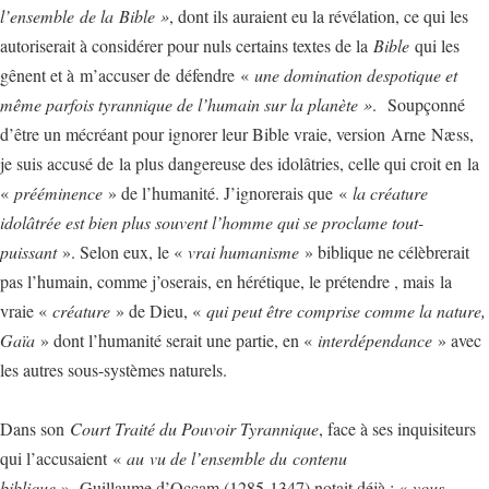
l’ensemble
de la
Bible »
, dont ils auraient eu la révélation, ce qui les
autoriserait à considérer pour nuls certains textes de la
Bible
qui les
gênent et à m’accuser de défendre «
une domination despotique et
même parfois tyrannique de l’humain sur la planète »
. Soupçonné
d’être un mécréant pour ignorer leur Bible vraie, version Arne Næss,
je suis accusé de
la plus dangereuse des idolâtries, celle qui croit en la
«
prééminence
» de l’humanité. J’ignorerais que «
la créature
idolâtrée est bien plus souvent l’homme qui se proclame tout-
puissant
». Selon eux, le «
vrai humanisme
» biblique ne célèbrerait
pas l’humain, comme j’oserais, en hérétique, le prétendre , mais la
vraie «
créature
» de Dieu, «
qui peut être comprise comme la nature,
Gaïa
» dont l’humanité serait une partie, en «
interdépendance
» avec
les autres sous-systèmes naturels.
Dans son
Court Traité du Pouvoir Tyrannique
, face à ses inquisiteurs
qui l’accusaient «
au vu de l’ensemble du
contenu
biblique
», Guillaume d’Occam (1285-1347) notait déjà : «
vous