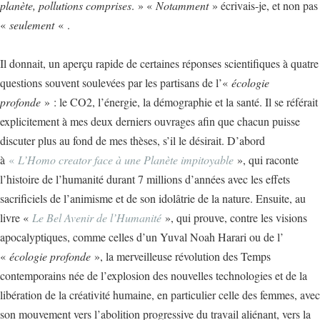
planète, pollutions comprises
. » «
Notamment
» écrivais-je, et non pas
«
seulement
« .
Il donnait, un aperçu rapide de certaines réponses scientifiques à quatre
questions souvent soulevées par les partisans de l’«
écologie
profonde
» : le CO2, l’énergie, la démographie et la santé. Il se référait
explicitement à mes deux derniers ouvrages afin que chacun puisse
discuter plus au fond de mes thèses, s’il le désirait. D’abord
à
«
L’Homo creator face à une Planète impitoyable
», qui raconte
l’histoire de l’humanité durant 7 millions d’années avec les effets
sacrificiels de l’animisme et de son idolâtrie de la nature. Ensuite, au
livre «
Le Bel Avenir de l’Humanité
», qui prouve, contre les visions
apocalyptiques, comme celles d’un Yuval Noah Harari ou de l’
«
écologie profonde
», la merveilleuse révolution des Temps
contemporains née de l’explosion des nouvelles technologies et de la
libération de la créativité humaine, en particulier celle des femmes, avec
son mouvement vers l’abolition progressive du travail aliénant, vers la