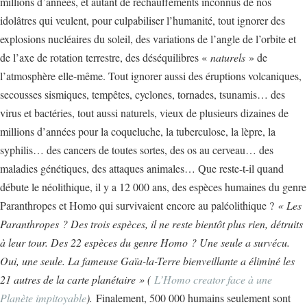
millions d’années, et autant de réchauffements inconnus de nos
idolâtres qui veulent, pour culpabiliser l’humanité, tout ignorer des
explosions nucléaires du soleil, des variations de l’angle de l’orbite et
de l’axe de rotation terrestre, des déséquilibres «
naturels
» de
l’atmosphère elle-même. Tout ignorer aussi des éruptions volcaniques,
secousses sismiques, tempêtes, cyclones, tornades, tsunamis… des
virus et bactéries, tout aussi naturels, vieux de plusieurs dizaines de
millions d’années pour la coqueluche, la tuberculose, la lèpre, la
syphilis… des cancers de toutes sortes, des os au cerveau… des
maladies génétiques, des attaques animales… Que reste-t-il quand
débute le néolithique, il y a 12 000 ans, des espèces humaines du genre
Paranthropes et Homo qui survivaient encore au paléolithique ?
« Les
Paranthropes ? Des trois espèces, il ne reste bientôt plus rien, détruits
à leur tour. Des 22 espèces du genre Homo ? Une seule a survécu.
Oui, une seule. La fameuse Gaïa-la-Terre bienveillante a éliminé les
21 autres de la carte planétaire » (
L’Homo creator face à une
Planète impitoyable
).
Finalement, 500 000 humains seulement sont