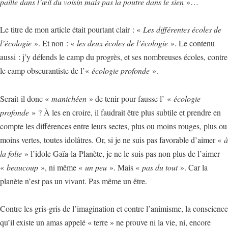
paille dans l’œil du voisin mais pas la poutre dans le sien
»…
Le titre de mon article était pourtant clair : «
Les différentes écoles de
l’écologie
». Et non : «
les deux écoles de l’écologie
». Le contenu
aussi : j’y défends le camp du progrès, et ses nombreuses écoles, contre
le camp obscurantiste de l’«
écologie profonde
».
Serait-il donc «
manichéen
» de tenir pour fausse l’ «
écologie
profonde
» ? À les en croire, il faudrait être plus subtile et prendre en
compte les différences entre leurs sectes, plus ou moins rouges, plus ou
moins vertes, toutes idolâtres. Or, si je ne suis pas favorable d’aimer «
à
la folie
» l’idole Gaïa-la-Planète, je ne le suis pas non plus de l’aimer
«
beaucoup
», ni même «
un peu
». Mais «
pas du tout
». Car la
planète n’est pas un vivant. Pas même un être.
Contre les gris-gris de l’imagination et contre l’animisme, la conscience
qu’il existe un amas appelé « terre » ne prouve ni la vie, ni, encore