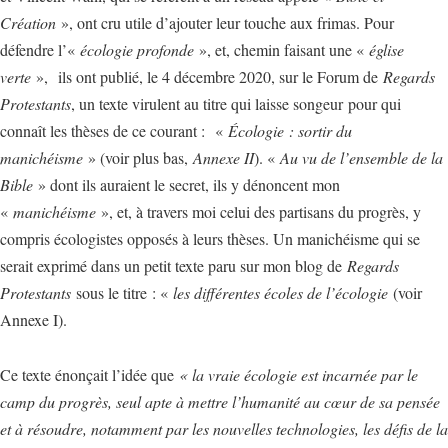
Création
», ont cru utile d’ajouter leur touche aux frimas. Pour
défendre l’«
écologie profonde
», et, chemin faisant une «
église
verte
», ils ont publié, le 4 décembre 2020, sur le Forum de
Regards
Protestants
, un texte virulent au titre qui laisse songeur pour qui
connaît les thèses de ce courant : «
Écologie : sortir du
manichéisme
» (voir plus bas,
Annexe II
). «
Au vu de l’ensemble de la
Bible
» dont ils auraient le secret, ils y dénoncent mon
«
manichéisme
», et, à travers moi celui des partisans du progrès, y
compris écologistes opposés à leurs thèses. Un manichéisme qui se
serait exprimé dans un petit texte paru sur mon blog de
Regards
Protestants
sous le titre : «
les différentes écoles de l’écologie
(voir
Annexe I).
Ce texte énonçait l’idée que
« la vraie écologie est incarnée par le
camp du progrès, seul apte à mettre l’humanité au cœur de sa pensée
et à résoudre, notamment par les nouvelles technologies, les défis de la