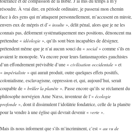
tolérance et de compassion de la Bible. J’ai mis du temps à m’y
résoudre. À vrai dire, en période ordinaire, je passerai mon chemin
face à des gens qui m’attaquent personnellement, m’accusent en miroir,
envers eux de mépris et d’
« insulte
», délit pénal, alors que je ne les
connais pas, déforment systématiquement mes positions, dénoncent ma
prétendue «
idéologie
», qu’ils sont bien incapables de désigner,
prétendent même que je n’ai aucun souci du «
social
» comme s’ils en
avaient le monopole. Va encore pour leurs fantasmagories gauchistes
d’un effondrement prévisible d’une «
civilisation occidentale
» et
«
impérialiste
» qui aurait produit, outre quelques effets positifs,
colonialisme, esclavagisme, oppression et, qui, aujourd’hui, serait
coupable de «
brûler la planète
». Passe encore qu’ils se réclament du
philosophe norvégien Arne Næss, inventeur de l’«
écologie
profonde
», dont il dissimulent l’idolâtrie fondatrice, celle de la planète
pour la vendre à une église qui devrait devenir «
verte
».
Mais ils nous informent que s’ils m’incriminent, c’est «
au vu de