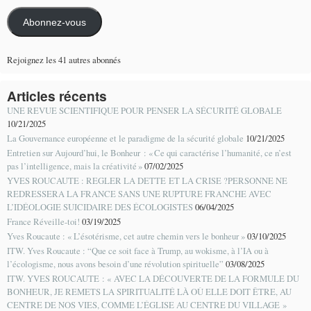
mail
Abonnez-vous
Rejoignez les 41 autres abonnés
Articles récents
UNE REVUE SCIENTIFIQUE POUR PENSER LA SÉCURITÉ GLOBALE
10/21/2025
La Gouvernance européenne et le paradigme de la sécurité globale
10/21/2025
Entretien sur Aujourd’hui, le Bonheur : « Ce qui caractérise l’humanité, ce n’est
pas l’intelligence, mais la créativité »
07/02/2025
YVES ROUCAUTE : REGLER LA DETTE ET LA CRISE ?PERSONNE NE
REDRESSERA LA FRANCE SANS UNE RUPTURE FRANCHE AVEC
L’IDÉOLOGIE SUICIDAIRE DES ÉCOLOGISTES
06/04/2025
France Réveille-toi!
03/19/2025
Yves Roucaute : « L’ésotérisme, cet autre chemin vers le bonheur »
03/10/2025
ITW. Yves Roucaute : “Que ce soit face à Trump, au wokisme, à l’IA ou à
l’écologisme, nous avons besoin d’une révolution spirituelle”
03/08/2025
ITW. YVES ROUCAUTE : « AVEC LA DÉCOUVERTE DE LA FORMULE DU
BONHEUR, JE REMETS LA SPIRITUALITÉ LÀ OÙ ELLE DOIT ÊTRE, AU
CENTRE DE NOS VIES, COMME L’ÉGLISE AU CENTRE DU VILLAGE »