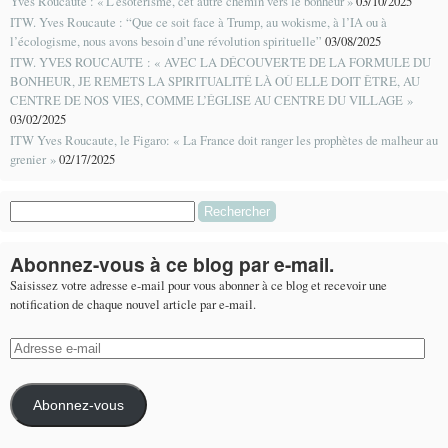
Yves Roucaute : « L’ésotérisme, cet autre chemin vers le bonheur »
03/10/2025
ITW. Yves Roucaute : “Que ce soit face à Trump, au wokisme, à l’IA ou à
l’écologisme, nous avons besoin d’une révolution spirituelle”
03/08/2025
ITW. YVES ROUCAUTE : « AVEC LA DÉCOUVERTE DE LA FORMULE DU
BONHEUR, JE REMETS LA SPIRITUALITÉ LÀ OÙ ELLE DOIT ÊTRE, AU
CENTRE DE NOS VIES, COMME L’ÉGLISE AU CENTRE DU VILLAGE »
03/02/2025
ITW Yves Roucaute, le Figaro: « La France doit ranger les prophètes de malheur au
grenier »
02/17/2025
Rechercher :
Abonnez-vous à ce blog par e-mail.
Saisissez votre adresse e-mail pour vous abonner à ce blog et recevoir une
notification de chaque nouvel article par e-mail.
Adresse
e-
mail
Abonnez-vous