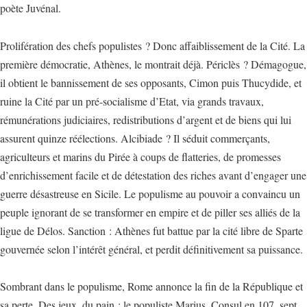
poète Juvénal.
Prolifération des chefs populistes ? Donc affaiblissement de la Cité. La
première démocratie, Athènes, le montrait déjà. Périclès ? Démagogue,
il obtient le bannissement de ses opposants, Cimon puis Thucydide, et
ruine la Cité par un pré-socialisme d’Etat, via grands travaux,
rémunérations judiciaires, redistributions d’argent et de biens qui lui
assurent quinze réélections. Alcibiade ? Il séduit commerçants,
agriculteurs et marins du Pirée à coups de flatteries, de promesses
d’enrichissement facile et de détestation des riches avant d’engager une
guerre désastreuse en Sicile. Le populisme au pouvoir a convaincu un
peuple ignorant de se transformer en empire et de piller ses alliés de la
ligue de Délos. Sanction : Athènes fut battue par la cité libre de Sparte
gouvernée selon l’intérêt général, et perdit définitivement sa puissance.
Sombrant dans le populisme, Rome annonce la fin de la République et
sa perte. Des jeux, du pain : le populiste Marius, Consul en 107, sept