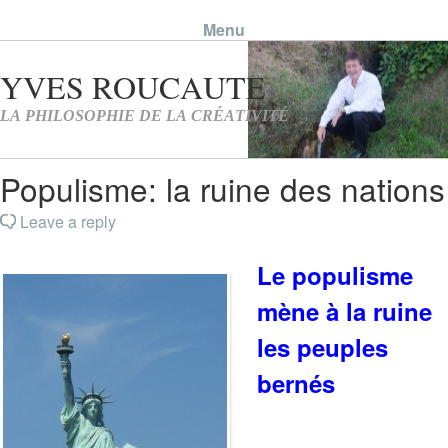
Menu
Skip to content
Populisme: la ruine des nations
Leave a reply
Le populisme
mène à la ruine
les peuples
bernés