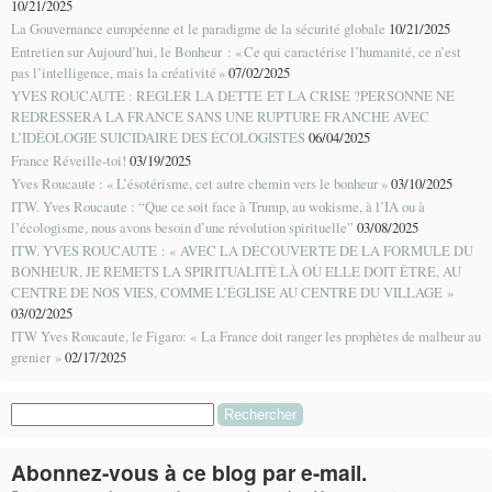
10/21/2025
La Gouvernance européenne et le paradigme de la sécurité globale
10/21/2025
Entretien sur Aujourd’hui, le Bonheur : « Ce qui caractérise l’humanité, ce n’est
pas l’intelligence, mais la créativité »
07/02/2025
YVES ROUCAUTE : REGLER LA DETTE ET LA CRISE ?PERSONNE NE
REDRESSERA LA FRANCE SANS UNE RUPTURE FRANCHE AVEC
L’IDÉOLOGIE SUICIDAIRE DES ÉCOLOGISTES
06/04/2025
France Réveille-toi!
03/19/2025
Yves Roucaute : « L’ésotérisme, cet autre chemin vers le bonheur »
03/10/2025
ITW. Yves Roucaute : “Que ce soit face à Trump, au wokisme, à l’IA ou à
l’écologisme, nous avons besoin d’une révolution spirituelle”
03/08/2025
ITW. YVES ROUCAUTE : « AVEC LA DÉCOUVERTE DE LA FORMULE DU
BONHEUR, JE REMETS LA SPIRITUALITÉ LÀ OÙ ELLE DOIT ÊTRE, AU
CENTRE DE NOS VIES, COMME L’ÉGLISE AU CENTRE DU VILLAGE »
03/02/2025
ITW Yves Roucaute, le Figaro: « La France doit ranger les prophètes de malheur au
grenier »
02/17/2025
Rechercher :
Abonnez-vous à ce blog par e-mail.