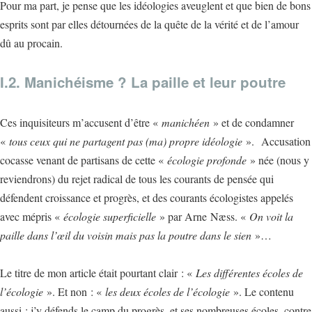
Pour ma part, je pense que les idéologies aveuglent et que bien de bons
esprits sont par elles détournées de la quête de la vérité et de l’amour
dû au procain.
I.2. Manichéisme ? La paille et leur poutre
Ces inquisiteurs m’accusent d’être «
manichéen
» et de condamner
«
tous ceux qui ne partagent pas (ma) propre idéologie
». Accusation
cocasse venant de partisans de cette «
écologie profonde
» née (nous y
reviendrons) du rejet radical de tous les courants de pensée qui
défendent croissance et progrès, et des courants écologistes appelés
avec mépris «
écologie superficielle
» par Arne Næss. «
On voit la
paille dans l’œil du voisin mais pas la poutre dans le sien
»…
Le titre de mon article était pourtant clair : «
Les différentes écoles de
l’écologie
». Et non : «
les deux écoles de l’écologie
». Le contenu
aussi : j’y défends le camp du progrès, et ses nombreuses écoles, contre