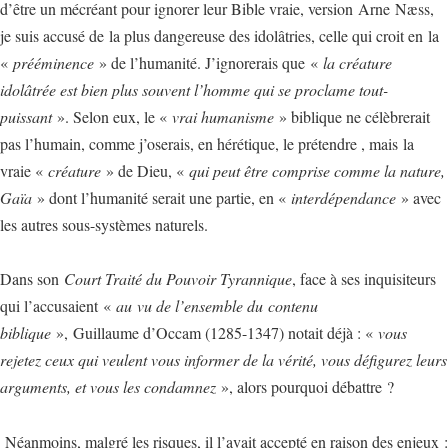
d’être un mécréant pour ignorer leur Bible vraie, version Arne Næss,
je suis accusé de
la plus dangereuse des idolâtries, celle qui croit en la
«
prééminence
» de l’humanité. J’ignorerais que «
la créature
idolâtrée est bien plus souvent l’homme qui se proclame tout-
puissant
». Selon eux, le «
vrai humanisme
» biblique ne célèbrerait
pas l’humain, comme j’oserais, en hérétique, le prétendre , mais la
vraie «
créature
» de Dieu, «
qui peut être comprise comme la nature,
Gaïa
» dont l’humanité serait une partie, en «
interdépendance
» avec
les autres sous-systèmes naturels.
Dans son
Court Traité du Pouvoir Tyrannique
, face à ses inquisiteurs
qui l’accusaient «
au vu de l’ensemble du
contenu
biblique
», Guillaume d’Occam (1285-1347) notait déjà : «
vous
rejetez ceux qui veulent vous informer de la vérité, vous défigurez leurs
arguments, et vous les condamnez
», alors pourquoi débattre ?
Néanmoins, malgré les risques, il l’avait accepté en raison des enjeux :