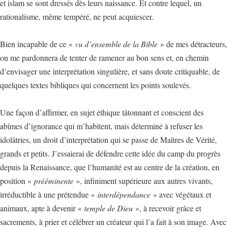
et islam se sont dressés dès leurs naissance. Et contre lequel, un
rationalisme, même tempéré, ne peut acquiescer.
Bien incapable de ce «
vu d’ensemble de la Bible
» de mes détracteurs,
on me pardonnera de tenter de ramener au bon sens et, en chemin
d’envisager une interprétation singulière, et sans doute critiquable, de
quelques textes bibliques qui concernent les points soulevés.
Une façon d’affirmer, en sujet éthique tâtonnant et conscient des
abîmes d’ignorance qui m’habitent, mais déterminé à refuser les
idolâtries, un droit d’interprétation qui se passe de Maîtres de Vérité,
grands et petits. J’essaierai de défendre cette idée du camp du progrès
depuis la Renaissance, que l’humanité est au centre de la création, en
position «
prééminente
», infiniment supérieure aux autres vivants,
irréductible à une prétendue «
interdépendance
» avec végétaux et
animaux, apte à devenir «
temple de Dieu
», à recevoir grâce et
sacrements, à prier et célébrer un créateur qui l’a fait à son image. Avec