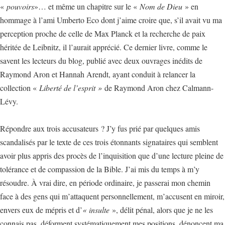
«
pouvoirs
»… et même un chapitre sur le «
Nom de Dieu
» en
hommage à l’ami Umberto Eco dont j’aime croire que, s’il avait vu ma
perception proche de celle de Max Planck et la recherche de paix
héritée de Leibnitz, il l’aurait apprécié. Ce dernier livre, comme le
savent les lecteurs du blog, publié avec deux ouvrages inédits de
Raymond Aron et Hannah Arendt, ayant conduit à relancer la
collection «
Liberté de l’esprit »
de Raymond Aron chez Calmann-
Lévy.
Répondre aux trois accusateurs ? J’y fus prié par quelques amis
scandalisés par le texte de ces trois étonnants signataires qui semblent
avoir plus appris des procès de l’inquisition que d’une lecture pleine de
tolérance et de compassion de la Bible. J’ai mis du temps à m’y
résoudre. À vrai dire, en période ordinaire, je passerai mon chemin
face à des gens qui m’attaquent personnellement, m’accusent en miroir,
envers eux de mépris et d’
« insulte
», délit pénal, alors que je ne les
connais pas, déforment systématiquement mes positions, dénoncent ma