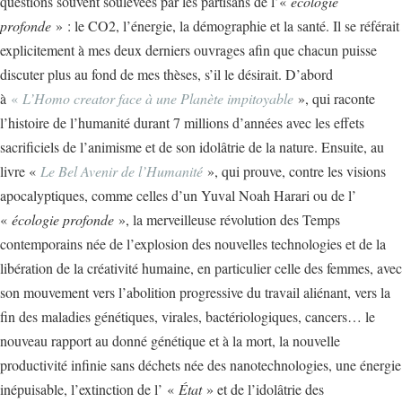
questions souvent soulevées par les partisans de l’«
écologie
profonde
» : le CO2, l’énergie, la démographie et la santé. Il se référait
explicitement à mes deux derniers ouvrages afin que chacun puisse
discuter plus au fond de mes thèses, s’il le désirait. D’abord
à
«
L’Homo creator face à une Planète impitoyable
», qui raconte
l’histoire de l’humanité durant 7 millions d’années avec les effets
sacrificiels de l’animisme et de son idolâtrie de la nature. Ensuite, au
livre «
Le Bel Avenir de l’Humanité
», qui prouve, contre les visions
apocalyptiques, comme celles d’un Yuval Noah Harari ou de l’
«
écologie profonde
», la merveilleuse révolution des Temps
contemporains née de l’explosion des nouvelles technologies et de la
libération de la créativité humaine, en particulier celle des femmes, avec
son mouvement vers l’abolition progressive du travail aliénant, vers la
fin des maladies génétiques, virales, bactériologiques, cancers… le
nouveau rapport au donné génétique et à la mort, la nouvelle
productivité infinie sans déchets née des nanotechnologies, une énergie
inépuisable, l’extinction de l’ «
État
» et de l’idolâtrie des