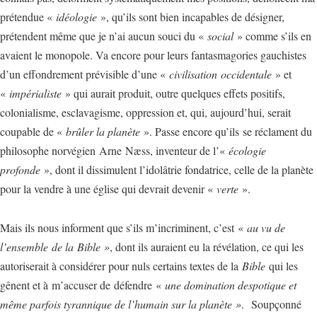
prétendue «
idéologie
», qu’ils sont bien incapables de désigner,
prétendent même que je n’ai aucun souci du «
social
» comme s’ils en
avaient le monopole. Va encore pour leurs fantasmagories gauchistes
d’un effondrement prévisible d’une «
civilisation occidentale
» et
«
impérialiste
» qui aurait produit, outre quelques effets positifs,
colonialisme, esclavagisme, oppression et, qui, aujourd’hui, serait
coupable de «
brûler la planète
». Passe encore qu’ils se réclament du
philosophe norvégien Arne Næss, inventeur de l’«
écologie
profonde
», dont il dissimulent l’idolâtrie fondatrice, celle de la planète
pour la vendre à une église qui devrait devenir «
verte
».
Mais ils nous informent que s’ils m’incriminent, c’est «
au vu de
l’ensemble
de la
Bible »
, dont ils auraient eu la révélation, ce qui les
autoriserait à considérer pour nuls certains textes de la
Bible
qui les
gênent et à m’accuser de défendre «
une domination despotique et
même parfois tyrannique de l’humain sur la planète »
. Soupçonné