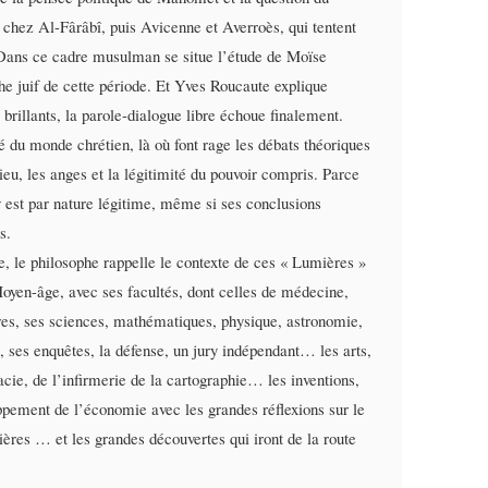
és chez Al-Fârâbî, puis Avicenne et Averroès, qui tentent
. Dans ce cadre musulman se situe l’étude de Moïse
e juif de cette période. Et Yves Roucaute explique
brillants, la parole-dialogue libre échoue finalement.
é du monde chrétien, là où font rage les débats théoriques
Dieu, les anges et la légitimité du pouvoir compris. Parce
y est par nature légitime, même si ses conclusions
s.
, le philosophe rappelle le contexte de ces « Lumières »
oyen-âge, avec ses facultés, dont celles de médecine,
es, ses sciences, mathématiques, physique, astronomie,
s, ses enquêtes, la défense, un jury indépendant… les arts,
cie, de l’infirmerie de la cartographie… les inventions,
ppement de l’économie avec les grandes réflexions sur le
cières … et les grandes découvertes qui iront de la route