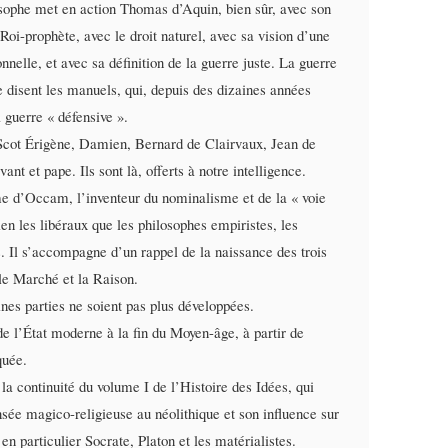
ilosophe met en action Thomas d’Aquin, bien sûr, avec son
 Roi-prophète, avec le droit naturel, avec sa vision d’une
lle, et avec sa définition de la guerre juste. La guerre
ue disent les manuels, qui, depuis des dizaines années
 guerre « défensive ».
 Scot Érigène, Damien, Bernard de Clairvaux, Jean de
ant et pape. Ils sont là, offerts à notre intelligence.
me d’Occam, l’inventeur du nominalisme et de la « voie
en les libéraux que les philosophes empiristes, les
s. Il s’accompagne d’un rappel de la naissance des trois
, le Marché et la Raison.
ines parties ne soient pas plus développées.
de l’État moderne à la fin du Moyen-âge, à partir de
quée.
 la continuité du volume I de l’Histoire des Idées, qui
nsée magico-religieuse au néolithique et son influence sur
en particulier Socrate, Platon et les matérialistes.