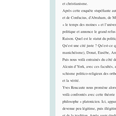
et christianisme.
Après cette enquête stupéfiante a
et de Confucius, d’Abraham, de Moï
« le temps des moines » et l’univer
politique et annonce le grand refus
Raison. Quel est le statut du polit
Qu’est une cité juste ? Qu’est-ce 
manichéisme), Donat, Eusèbe, Ambr
Puis nous voilà entrainés du côté 
Alcuin d’York, avec ces facultés, 
schisme politico-religieux des orth
et la vérité.
Yves Roucaute nous promène alors
voilà confrontés avec cette théori
philosophe » platonicien. Ici, appa
devenue peu légitime, puis illégitim
et de la tradition. Après avoir étu