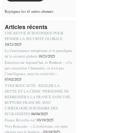
Rejoignez les 41 autres abonnés
Articles récents
UNE REVUE SCIENTIFIQUE POUR
PENSER LA SÉCURITÉ GLOBALE
10/21/2025
La Gouvernance européenne et le paradigme
de la sécurité globale
10/21/2025
Entretien sur Aujourd’hui, le Bonheur : « Ce
qui caractérise l’humanité, ce n’est pas
l’intelligence, mais la créativité »
07/02/2025
YVES ROUCAUTE : REGLER LA
DETTE ET LA CRISE ?PERSONNE NE
REDRESSERA LA FRANCE SANS UNE
RUPTURE FRANCHE AVEC
L’IDÉOLOGIE SUICIDAIRE DES
ÉCOLOGISTES
06/04/2025
France Réveille-toi!
03/19/2025
Yves Roucaute : « L’ésotérisme, cet autre
chemin vers le bonheur »
03/10/2025