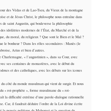
utour des Védas et de Lao-Tseu, du Vieux de la montagne
se et de Jésus Christ, le philosophe nous entraîne dans
s de saint Augustin, qui bouleverse la philosophie
 des idolâtries modernes de l’État, du Marché et de la
ique, du moral, du religieux ? Que sont le Bien et le Mal ?
que le bonheur ? Dans les rôles secondaires : Manès (le
oise, Arius et bien d’autres.
de Charlemagne, « l’augustinien », dans sa Cour, avec
avec ses centaines de monastères, avec le début du
odoxes et des catholiques, avec les débats sur les icones
 du côté du monde musulman qui vient de surgir. Et nous
e du « roi-prophète », forme musulmane du « roi-
raît la difficulté extrême d’une parole-dialogue rationnelle
e. Car, il faudrait déduire l’ordre de la Loi divine écrite
dié la pensée politique de Mahomet et la question du