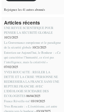
Rejoignez les 41 autres abonnés
Articles récents
UNE REVUE SCIENTIFIQUE POUR
PENSER LA SÉCURITÉ GLOBALE
10/21/2025
La Gouvernance européenne et le paradigme
de la sécurité globale
10/21/2025
Entretien sur Aujourd’hui, le Bonheur : « Ce
qui caractérise l’humanité, ce n’est pas
l’intelligence, mais la créativité »
07/02/2025
YVES ROUCAUTE : REGLER LA
DETTE ET LA CRISE ?PERSONNE NE
REDRESSERA LA FRANCE SANS UNE
RUPTURE FRANCHE AVEC
L’IDÉOLOGIE SUICIDAIRE DES
ÉCOLOGISTES
06/04/2025
France Réveille-toi!
03/19/2025
Yves Roucaute : « L’ésotérisme, cet autre
chemin vers le bonheur »
03/10/2025