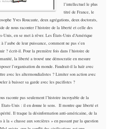
l’intellectuel le plus
titré de France, le
losophe Yves Roucaute, deux agrégations, deux doctorats,
de de nous raconter l’histoire de la liberté et celle des
ts-Unis, en se met à rêver. Les États-Unis d’Amérique
t à l’aube de leur puissance, comment ne pas s’en
uir ? écrit-il. Pour la première fois dans l’histoire de
umanité, la liberté a trouvé une démocratie en mesure
mposer l’organisation du monde. Faudrait-il la haïr avec
re avec les altermondialistes ? Limiter son action avec
eler à baisser sa garde avec les pacifistes ?
s raconte pas seulement l’histoire incroyable de la
Etats-Unis : il en donne le sens. Il montre que liberté et
périté. Il traque la désinformation anti-américaine, de la
s à la « chasse aux sorcières » en passant par la question
Mal existe, que le conflit des civilisations est une