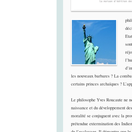
phi
déci
Eta
son
réjo
l’h
d’i
les nouveaux barbares ? La combatt
certains princes archaïques ? L’app
Le philosophe Yves Roucaute ne nou
naissance et du développement des 
moralité se conjuguent avec la pros
prétendue extermination des Indien
de l’esclavage. Il démontre que le 