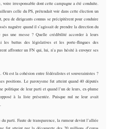
, voire irresponsable dont cette campagne a été conduite.
leurs celle du PS, prétendait voir dans cette élection un
t, peu de dirigeants connus se précipitèrent pour conduire
ressés naguère quand il s’agissait de prendre la direction du
c pas une messe ? Quelle crédibilité accorder à leurs
 les battus des législatives et les porte-flingues des
rent affronter un FN qui, lui, n’a pas hésité à envoyer ses
 Où est la cohésion entre fédéralistes et souverainistes ?
ses positions. Le paroxysme fut atteint quand 40 députés
gne politique de leur parti et quand l’un de leurs, ex-plume
pposé à la liste présentée. Puisque nul ne leur avait
.
du parti. Faute de transparence, la rumeur devint l’alliée
e fut atteint par la découverte des 20 millions d’euros