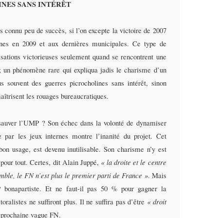
NES SANS INTÉRÊT
urs connu peu de succès, si l’on excepte la victoire de 2007
nnes en 2009 et aux dernières municipales. Ce type de
lisations victorieuses seulement quand se rencontrent une
; un phénomène rare qui expliqua jadis le charisme d’un
s souvent des guerres picrocholines sans intérêt, sinon
aîtrisent les rouages bureaucratiques.
 sauver l’UMP ? Son échec dans la volonté de dynamiser
ar les jeux internes montre l’inanité du projet. Cet
 bon usage, est devenu inutilisable. Son charisme n’y est
e pour tout. Certes, dit Alain Juppé,
« la droite et le centre
emble, le FN n’est plus le premier parti de France »
. Mais
 bonapartiste. Et ne faut-il pas 50 % pour gagner la
oralistes ne suffiront plus. Il ne suffira pas d’être
« droit
a prochaine vague FN.