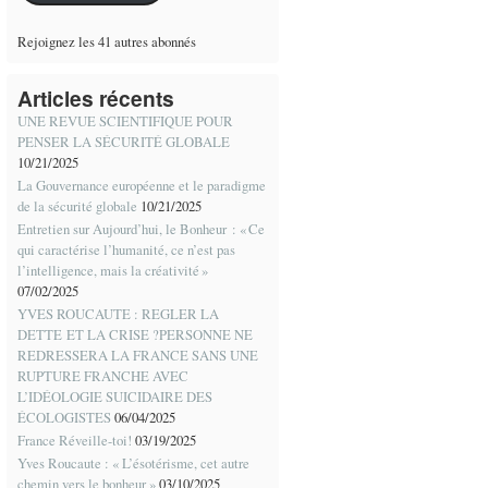
Rejoignez les 41 autres abonnés
Articles récents
UNE REVUE SCIENTIFIQUE POUR
PENSER LA SÉCURITÉ GLOBALE
10/21/2025
La Gouvernance européenne et le paradigme
de la sécurité globale
10/21/2025
Entretien sur Aujourd’hui, le Bonheur : « Ce
qui caractérise l’humanité, ce n’est pas
l’intelligence, mais la créativité »
07/02/2025
YVES ROUCAUTE : REGLER LA
DETTE ET LA CRISE ?PERSONNE NE
REDRESSERA LA FRANCE SANS UNE
RUPTURE FRANCHE AVEC
L’IDÉOLOGIE SUICIDAIRE DES
ÉCOLOGISTES
06/04/2025
France Réveille-toi!
03/19/2025
Yves Roucaute : « L’ésotérisme, cet autre
chemin vers le bonheur »
03/10/2025