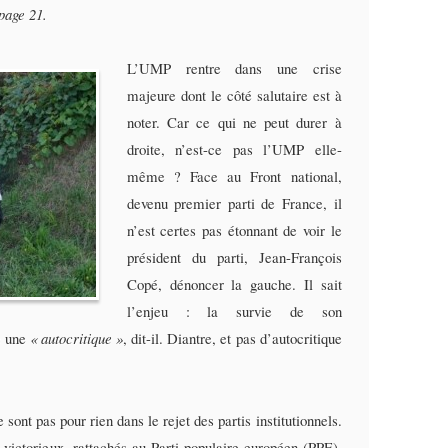
 page 21.
L’UMP rentre dans une crise
majeure dont le côté salutaire est à
noter. Car ce qui ne peut durer à
droite, n’est-ce pas l’UMP elle-
même ? Face au Front national,
devenu premier parti de France, il
n’est certes pas étonnant de voir le
président du parti, Jean-François
Copé, dénoncer la gauche. Il sait
l’enjeu : la survie de son
c une
« autocritique »
, dit-il. Diantre, et pas d’autocritique
e sont pas pour rien dans le rejet des partis institutionnels.
 victorieux, rattachés au Parti populaire européen (PPE),