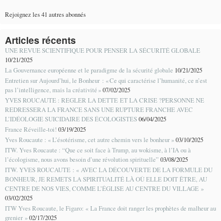
Rejoignez les 41 autres abonnés
Articles récents
UNE REVUE SCIENTIFIQUE POUR PENSER LA SÉCURITÉ GLOBALE
10/21/2025
La Gouvernance européenne et le paradigme de la sécurité globale
10/21/2025
Entretien sur Aujourd’hui, le Bonheur : « Ce qui caractérise l’humanité, ce n’est
pas l’intelligence, mais la créativité »
07/02/2025
YVES ROUCAUTE : REGLER LA DETTE ET LA CRISE ?PERSONNE NE
REDRESSERA LA FRANCE SANS UNE RUPTURE FRANCHE AVEC
L’IDÉOLOGIE SUICIDAIRE DES ÉCOLOGISTES
06/04/2025
France Réveille-toi!
03/19/2025
Yves Roucaute : « L’ésotérisme, cet autre chemin vers le bonheur »
03/10/2025
ITW. Yves Roucaute : “Que ce soit face à Trump, au wokisme, à l’IA ou à
l’écologisme, nous avons besoin d’une révolution spirituelle”
03/08/2025
ITW. YVES ROUCAUTE : « AVEC LA DÉCOUVERTE DE LA FORMULE DU
BONHEUR, JE REMETS LA SPIRITUALITÉ LÀ OÙ ELLE DOIT ÊTRE, AU
CENTRE DE NOS VIES, COMME L’ÉGLISE AU CENTRE DU VILLAGE »
03/02/2025
ITW Yves Roucaute, le Figaro: « La France doit ranger les prophètes de malheur au
grenier »
02/17/2025