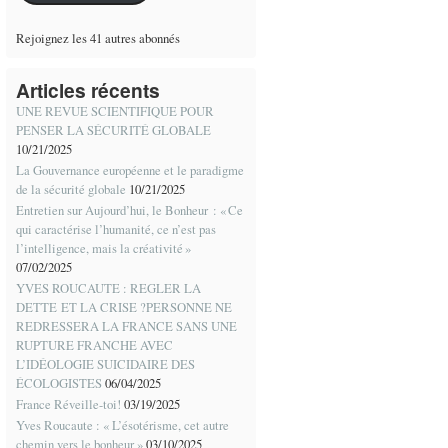
Rejoignez les 41 autres abonnés
Articles récents
UNE REVUE SCIENTIFIQUE POUR
PENSER LA SÉCURITÉ GLOBALE
10/21/2025
La Gouvernance européenne et le paradigme
de la sécurité globale
10/21/2025
Entretien sur Aujourd’hui, le Bonheur : « Ce
qui caractérise l’humanité, ce n’est pas
l’intelligence, mais la créativité »
07/02/2025
YVES ROUCAUTE : REGLER LA
DETTE ET LA CRISE ?PERSONNE NE
REDRESSERA LA FRANCE SANS UNE
RUPTURE FRANCHE AVEC
L’IDÉOLOGIE SUICIDAIRE DES
ÉCOLOGISTES
06/04/2025
France Réveille-toi!
03/19/2025
Yves Roucaute : « L’ésotérisme, cet autre
chemin vers le bonheur »
03/10/2025