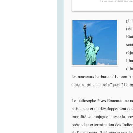
phi
déci
Eta
son
réjo
l’h
d’i
les nouveaux barbares ? La combatt
certains princes archaïques ? L’app
Le philosophe Yves Roucaute ne nou
naissance et du développement des 
moralité se conjuguent avec la pros
prétendue extermination des Indien
de l’esclavage. Il démontre que le 