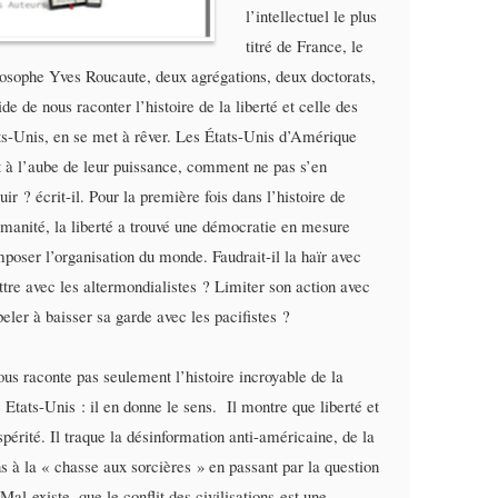
l’intellectuel le plus
titré de France, le
losophe Yves Roucaute, deux agrégations, deux doctorats,
de de nous raconter l’histoire de la liberté et celle des
ts-Unis, en se met à rêver. Les États-Unis d’Amérique
t à l’aube de leur puissance, comment ne pas s’en
uir ? écrit-il. Pour la première fois dans l’histoire de
umanité, la liberté a trouvé une démocratie en mesure
mposer l’organisation du monde. Faudrait-il la haïr avec
re avec les altermondialistes ? Limiter son action avec
eler à baisser sa garde avec les pacifistes ?
s raconte pas seulement l’histoire incroyable de la
Etats-Unis : il en donne le sens. Il montre que liberté et
périté. Il traque la désinformation anti-américaine, de la
s à la « chasse aux sorcières » en passant par la question
Mal existe, que le conflit des civilisations est une