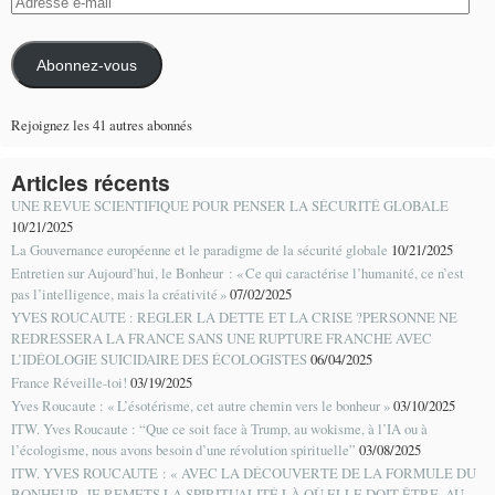
Adresse
e-
mail
Abonnez-vous
Rejoignez les 41 autres abonnés
Articles récents
UNE REVUE SCIENTIFIQUE POUR PENSER LA SÉCURITÉ GLOBALE
10/21/2025
La Gouvernance européenne et le paradigme de la sécurité globale
10/21/2025
Entretien sur Aujourd’hui, le Bonheur : « Ce qui caractérise l’humanité, ce n’est
pas l’intelligence, mais la créativité »
07/02/2025
YVES ROUCAUTE : REGLER LA DETTE ET LA CRISE ?PERSONNE NE
REDRESSERA LA FRANCE SANS UNE RUPTURE FRANCHE AVEC
L’IDÉOLOGIE SUICIDAIRE DES ÉCOLOGISTES
06/04/2025
France Réveille-toi!
03/19/2025
Yves Roucaute : « L’ésotérisme, cet autre chemin vers le bonheur »
03/10/2025
ITW. Yves Roucaute : “Que ce soit face à Trump, au wokisme, à l’IA ou à
l’écologisme, nous avons besoin d’une révolution spirituelle”
03/08/2025
ITW. YVES ROUCAUTE : « AVEC LA DÉCOUVERTE DE LA FORMULE DU
BONHEUR, JE REMETS LA SPIRITUALITÉ LÀ OÙ ELLE DOIT ÊTRE, AU